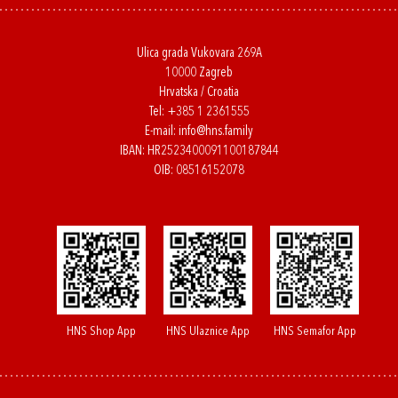
Ulica grada Vukovara 269A
10000 Zagreb
Hrvatska / Croatia
Tel:
+385 1 2361555
E-mail:
info@hns.family
IBAN: HR2523400091100187844
OIB: 08516152078
HNS Shop App
HNS Ulaznice App
HNS Semafor App