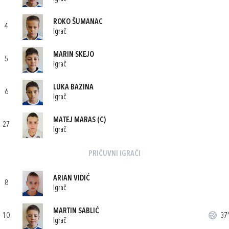
ROKO ŠUMANAC
4
Igrač
MARIN SKEJO
5
Igrač
LUKA BAZINA
6
Igrač
MATEJ MARAS
(C)
27
Igrač
PRIČUVNI IGRAČI
ARIAN VIDIĆ
8
Igrač
MARTIN SABLIĆ
10
37'
Igrač