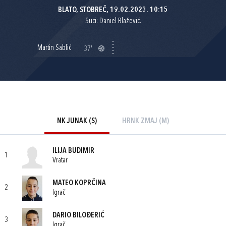
BLATO, STOBREČ, 19.02.2023. 10:15
Suci: Daniel Blažević.
Martin Sablić
37'
NK JUNAK (S)
HRNK ZMAJ (M)
ILIJA BUDIMIR
1
Vratar
MATEO KOPRČINA
2
Igrač
DARIO BILOĐERIĆ
3
Igrač