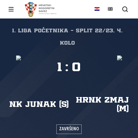
1. liga početnika - Split 22/23, 4.
kolo
1
:
0
HRNK Zmaj
NK Junak (S)
(M)
ZAVRŠENO