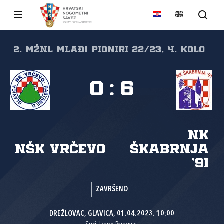
2. MŽNL MLAĐI PIONIRI 22/23, 4. kolo
0
:
6
NK
NŠK Vrčevo
Škabrnja
'91
ZAVRŠENO
DREŽLOVAC, GLAVICA, 01.04.2023. 10:00