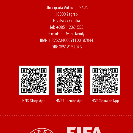
Ulica grada Vukovara 269A
10000 Zagreb
Hrvatska / Croatia
Tel:
+385 1 2361555
E-mail:
info@hns.family
IBAN: HR2523400091100187844
OIB: 08516152078
HNS Shop App
HNS Ulaznice App
HNS Semafor App