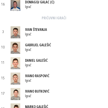
DOMAGOJ GALAC
(C)
16
Igrač
PRIČUVNI IGRAČI
IVAN ŠTEVANJA
3
Igrač
GABRIJEL GALEŠIĆ
10
Igrač
DANIEL GALEŠIĆ
11
Igrač
IVANO RASPOVIĆ
15
Igrač
IVANO BUTKOVIĆ
17
Igrač
MARKO GALEŠIĆ