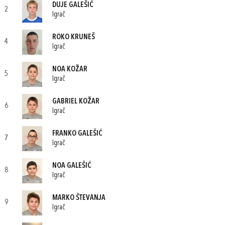
DUJE GALEŠIĆ
2
Igrač
ROKO KRUNEŠ
4
Igrač
NOA KOŽAR
5
Igrač
GABRIEL KOŽAR
6
Igrač
FRANKO GALEŠIĆ
7
Igrač
NOA GALEŠIĆ
8
Igrač
MARKO ŠTEVANJA
9
Igrač