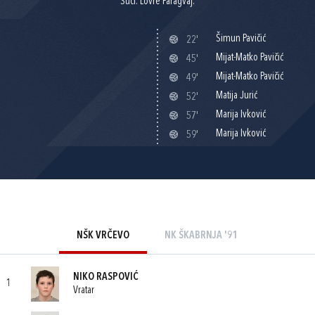
Suci: Lovre Paragvaj.
Šimun Pavičić
22'
Mijat-Matko Pavičić
45'
Mijat-Matko Pavičić
49'
Matija Jurić
52'
Marija Ivković
57'
Marija Ivković
59'
NŠK VRČEVO
NK ŠKABRNJA '91
NIKO RASPOVIĆ
1
Vratar