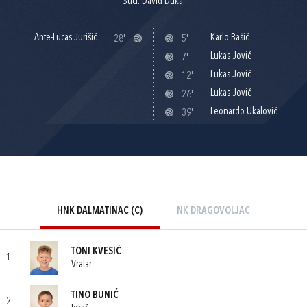
Suci: David Duka.
Ante-Lucas Jurišić
Karlo Bašić
28'
5'
Lukas Jović
7'
Lukas Jović
12'
Lukas Jović
26'
Leonardo Ukalović
39'
HNK DALMATINAC (C)
NK DRAGOVOLJAC
TONI KVESIĆ
1
Vratar
TINO BUNIĆ
2