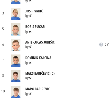
Igrač
JOSIP VRKIĆ
3
Igrač
BORIS PUCAR
5
Igrač
ANTE-LUCAS JURIŠIĆ
6
28'
Igrač
DOMINIK KALCINA
7
Igrač
MAKS BARIČEVIĆ
(C)
8
Igrač
MARO BARIČEVIĆ
10
Igrač