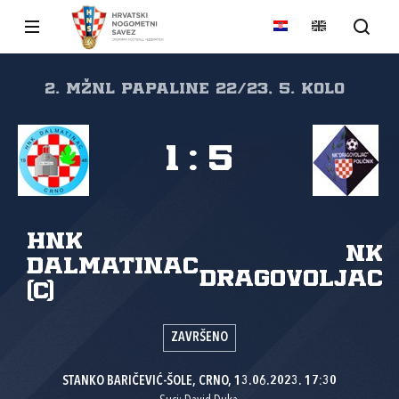
2. MŽNL PAPALINE 22/23, 5. kolo
1
:
5
HNK
NK
Dalmatinac
Dragovoljac
(C)
ZAVRŠENO
STANKO BARIČEVIĆ-ŠOLE, CRNO, 13.06.2023. 17:30