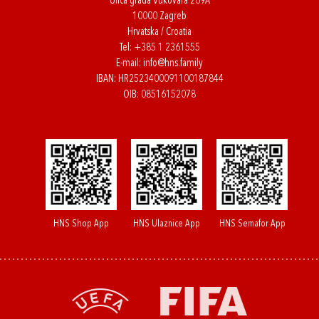
Ulica grada Vukovara 269A
10000 Zagreb
Hrvatska / Croatia
Tel:
+385 1 2361555
E-mail:
info@hns.family
IBAN: HR2523400091100187844
OIB: 08516152078
HNS Shop App
HNS Ulaznice App
HNS Semafor App