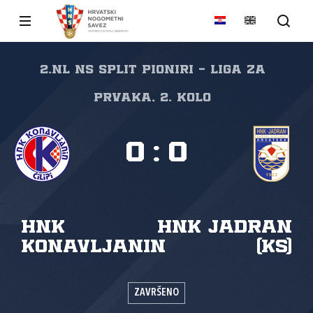
2.NL NS Split Pioniri - Liga za
prvaka, 2. kolo
0
:
0
HNK
HNK Jadran
Konavljanin
(KS)
ZAVRŠENO