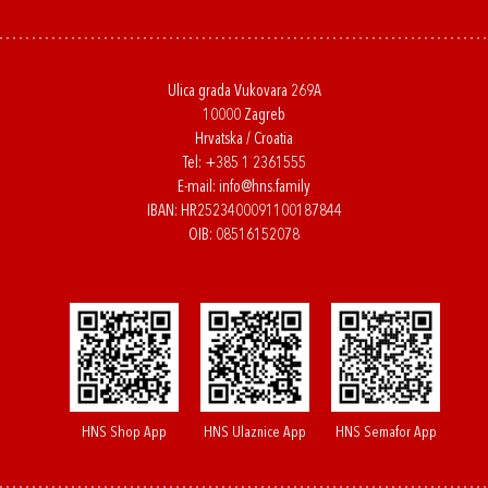
Ulica grada Vukovara 269A
10000 Zagreb
Hrvatska / Croatia
Tel:
+385 1 2361555
E-mail:
info@hns.family
IBAN: HR2523400091100187844
OIB: 08516152078
HNS Shop App
HNS Ulaznice App
HNS Semafor App