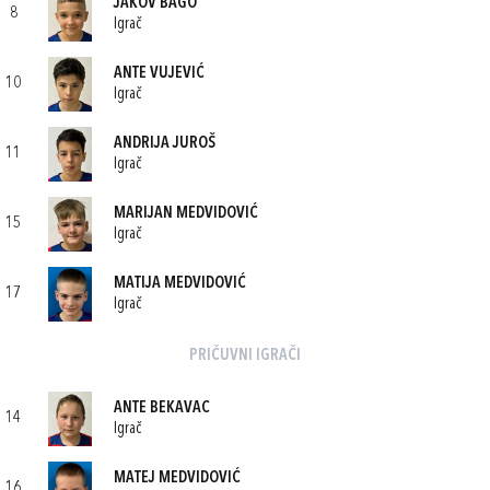
JAKOV BAGO
8
Igrač
ANTE VUJEVIĆ
10
Igrač
ANDRIJA JUROŠ
11
Igrač
MARIJAN MEDVIDOVIĆ
15
Igrač
MATIJA MEDVIDOVIĆ
17
Igrač
PRIČUVNI IGRAČI
ANTE BEKAVAC
14
Igrač
MATEJ MEDVIDOVIĆ
16