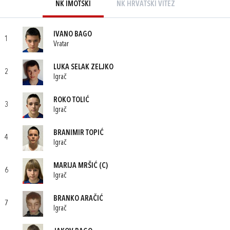
NK IMOTSKI
NK HRVATSKI VITEZ
IVANO BAGO
1
Vratar
LUKA SELAK ZELJKO
2
Igrač
ROKO TOLIĆ
3
Igrač
BRANIMIR TOPIĆ
4
Igrač
MARIJA MRŠIĆ
(C)
6
Igrač
BRANKO ARAČIĆ
7
Igrač