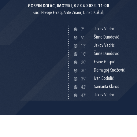
GOSPIN DOLAC, IMOTSKI, 02.04.2023. 11:00
Suci: Hrvoje Erceg, Ante Znaor, Dinko Kukulj.
Jakov Vedrić
7'
Šime Dundović
9'
Jakov Vedrić
13'
Šime Dundović
18'
Frane Gospić
20'
Domagoj Knežević
30'
Ivan Bodulić
39'
Samanta Klanac
42'
Jakov Vedrić
47'