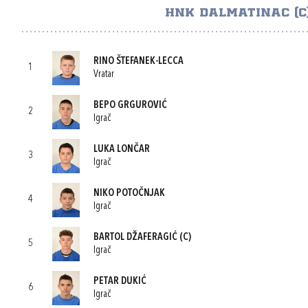
HNK DALMATINAC (C
RINO ŠTEFANEK-LECCA
1
Vratar
BEPO GRGUROVIĆ
2
Igrač
LUKA LONČAR
3
Igrač
NIKO POTOČNJAK
4
Igrač
BARTOL DŽAFERAGIĆ
(C)
5
Igrač
PETAR DUKIĆ
6
Igrač