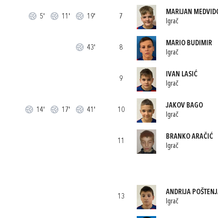
MARIJAN MEDVID
5'
11'
19'
7
Igrač
MARIO BUDIMIR
43'
8
Igrač
IVAN LASIĆ
9
Igrač
JAKOV BAGO
14'
17'
41'
10
Igrač
BRANKO ARAČIĆ
11
Igrač
ANDRIJA POŠTEN
13
Igrač