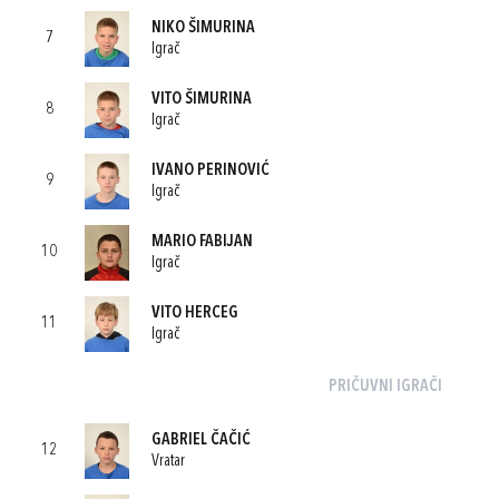
NIKO ŠIMURINA
7
Igrač
VITO ŠIMURINA
8
Igrač
IVANO PERINOVIĆ
9
Igrač
MARIO FABIJAN
10
Igrač
VITO HERCEG
11
Igrač
PRIČUVNI IGRAČI
GABRIEL ČAČIĆ
12
Vratar