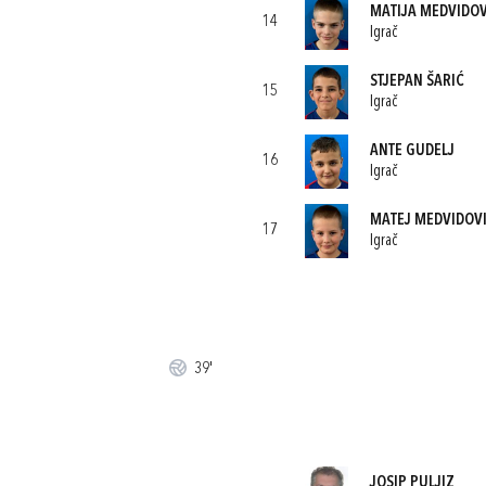
MATIJA MEDVIDOV
14
Igrač
STJEPAN ŠARIĆ
15
Igrač
ANTE GUDELJ
16
Igrač
MATEJ MEDVIDOV
17
Igrač
39'
JOSIP PULJIZ