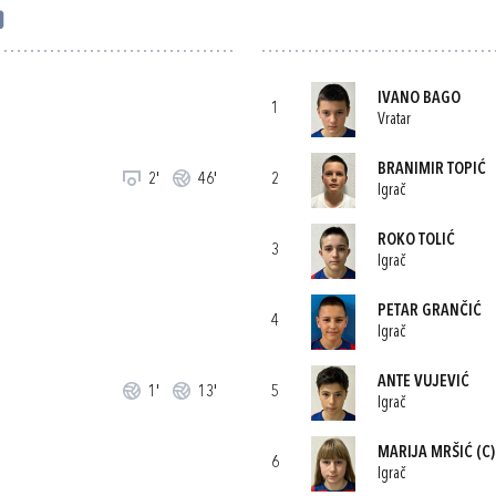
)
IVANO BAGO
1
Vratar
BRANIMIR TOPIĆ
2'
46'
2
Igrač
ROKO TOLIĆ
3
Igrač
PETAR GRANČIĆ
4
Igrač
ANTE VUJEVIĆ
1'
13'
5
Igrač
MARIJA MRŠIĆ
(C)
6
Igrač