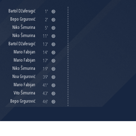
Bartol Džaferagić
1'
Bepo Grgurović
2'
Niko Šimurina
5'
Niko Šimurina
11'
Bartol Džaferagić
13'
Mario Fabijan
14'
Mario Fabijan
17'
Niko Šimurina
19'
Noa Grgurović
39'
Mario Fabijan
41'
Vito Šimurina
43'
Bepo Grgurović
46'