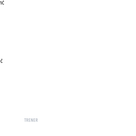
IĆ
IĆ
TRENER