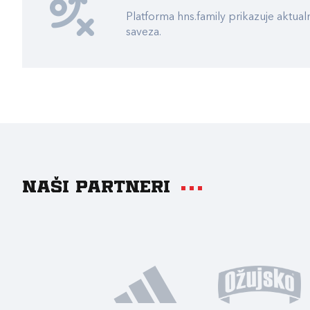
Platforma hns.family prikazuje akt
saveza.
Naši partneri