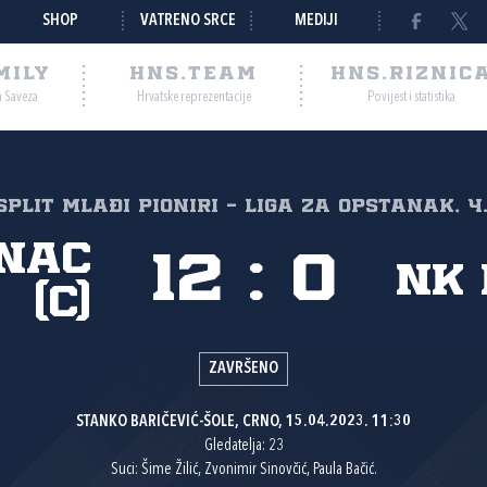
SHOP
VATRENO SRCE
MEDIJI
MILY
HNS.TEAM
HNS.RIZNIC
a Saveza
Hrvatske reprezentacije
Povijest i statistika
Split Mlađi pioniri - Liga za opstanak, 4
nac
12
:
0
NK 
(C)
ZAVRŠENO
STANKO BARIČEVIĆ-ŠOLE, CRNO, 15.04.2023. 11:30
Gledatelja: 23
Suci: Šime Žilić, Zvonimir Sinovčić, Paula Bačić.