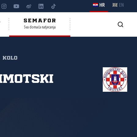
HR
EN
A
SEMAFOR
Sva domaća natjecanja
. kolo
Imotski