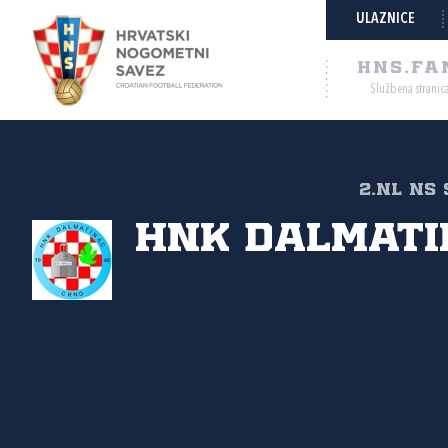
ULAZNICE
HNS.FA
Službena stranic
2.NL NS 
HNK Dalmati