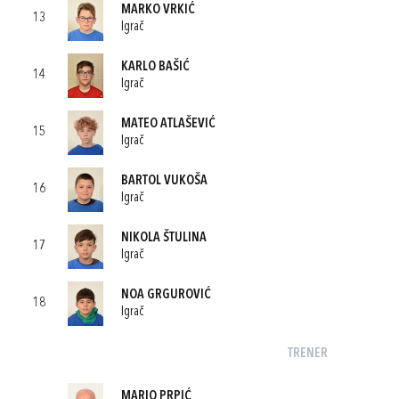
MARKO VRKIĆ
13
Igrač
KARLO BAŠIĆ
14
Igrač
MATEO ATLAŠEVIĆ
15
Igrač
BARTOL VUKOŠA
16
Igrač
NIKOLA ŠTULINA
17
Igrač
NOA GRGUROVIĆ
18
Igrač
TRENER
MARIO PRPIĆ