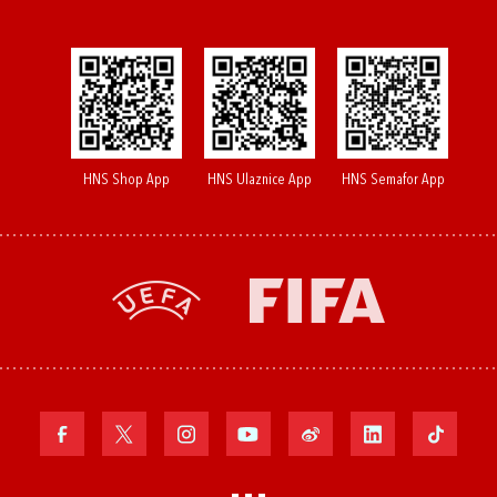
HNS Shop App
HNS Ulaznice App
HNS Semafor App