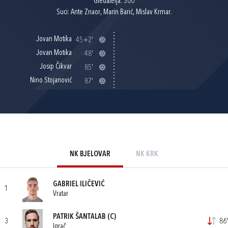
Gledatelja: 300
Suci: Ante Znaor, Marin Barić, Mislav Krmar.
Jovan Motika
45+2'
Jovan Motika
48'
Josip Čikvar
85'
Nino Stojanović
87'
NK BJELOVAR
NK KRK
GABRIEL ILIČEVIĆ
1
Vratar
PATRIK ŠANTALAB
(C)
3
86'
Igrač