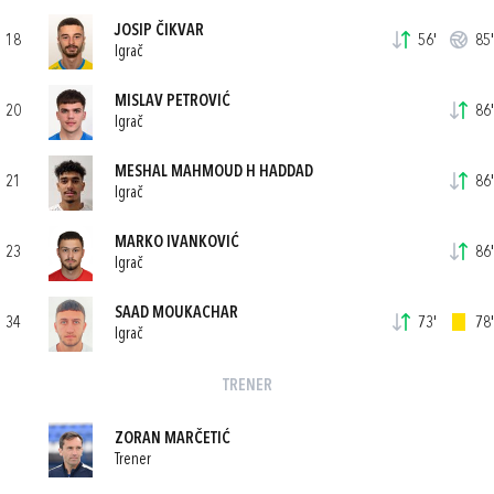
JOSIP ČIKVAR
18
56'
85'
Igrač
MISLAV PETROVIĆ
20
86'
Igrač
MESHAL MAHMOUD H HADDAD
21
86'
Igrač
MARKO IVANKOVIĆ
23
86'
Igrač
SAAD MOUKACHAR
34
73'
78'
Igrač
TRENER
ZORAN MARČETIĆ
Trener