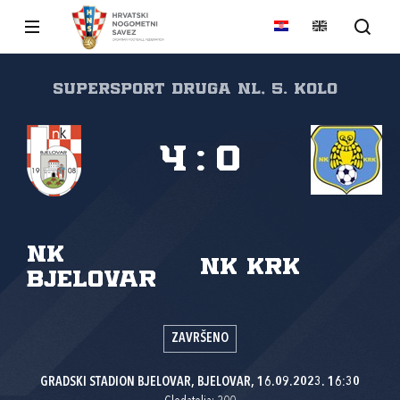
SuperSport Druga NL, 5. kolo
4
:
0
NK
NK Krk
Bjelovar
ZAVRŠENO
GRADSKI STADION BJELOVAR, BJELOVAR, 16.09.2023. 16:30