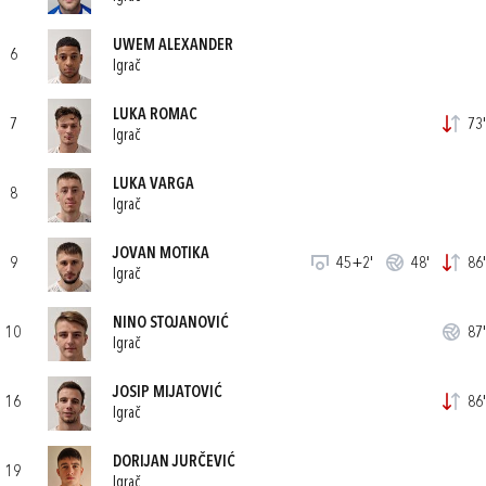
UWEM ALEXANDER
6
Igrač
LUKA ROMAC
7
73'
Igrač
LUKA VARGA
8
Igrač
JOVAN MOTIKA
9
45+2'
48'
86'
Igrač
NINO STOJANOVIĆ
10
87'
Igrač
JOSIP MIJATOVIĆ
16
86'
Igrač
DORIJAN JURČEVIĆ
19
Igrač