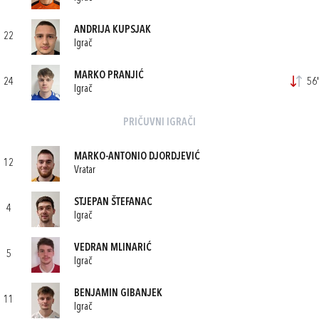
ANDRIJA KUPSJAK
22
Igrač
MARKO PRANJIĆ
24
56'
Igrač
PRIČUVNI IGRAČI
MARKO-ANTONIO DJORDJEVIĆ
12
Vratar
STJEPAN ŠTEFANAC
4
Igrač
VEDRAN MLINARIĆ
5
Igrač
BENJAMIN GIBANJEK
11
Igrač