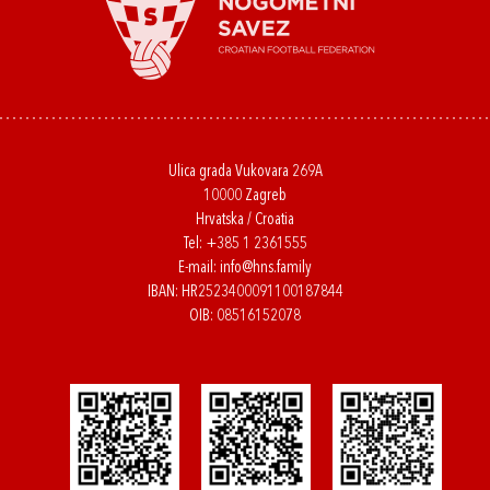
Ulica grada Vukovara 269A
10000 Zagreb
Hrvatska / Croatia
Tel:
+385 1 2361555
E-mail:
info@hns.family
IBAN: HR2523400091100187844
OIB: 08516152078