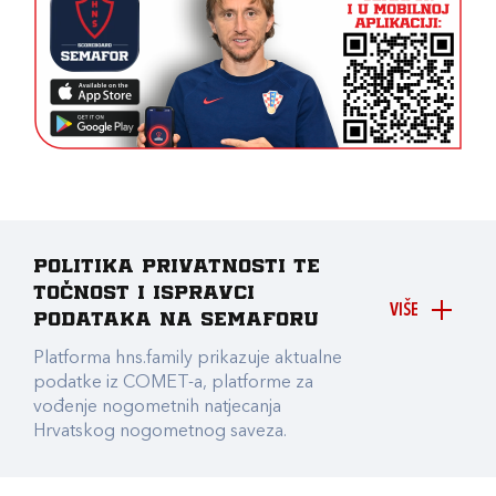
Politika privatnosti te
točnost i ispravci
VIŠE
podataka na Semaforu
Platforma hns.family prikazuje aktualne
podatke iz COMET-a, platforme za
vođenje nogometnih natjecanja
Hrvatskog nogometnog saveza.