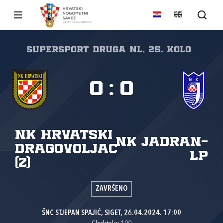
SuperSport Druga NL, 25. kolo
0
:
0
NK Hrvatski
NK Jadran-
dragovoljac
LP
(Z)
ZAVRŠENO
ŠNC STJEPAN SPAJIĆ, SIGET, 26.04.2024. 17:00