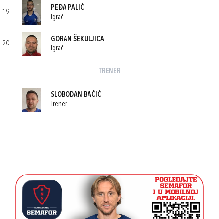
PEĐA PALIĆ
19
Igrač
GORAN ŠEKULJICA
20
Igrač
TRENER
SLOBODAN BAČIĆ
Trener