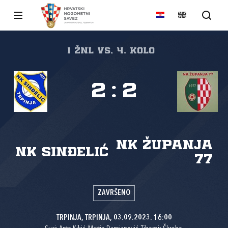
I ŽNL VS, 4. kolo
2
:
2
NK Županja
NK Sinđelić
77
ZAVRŠENO
TRPINJA, TRPINJA, 03.09.2023. 16:00