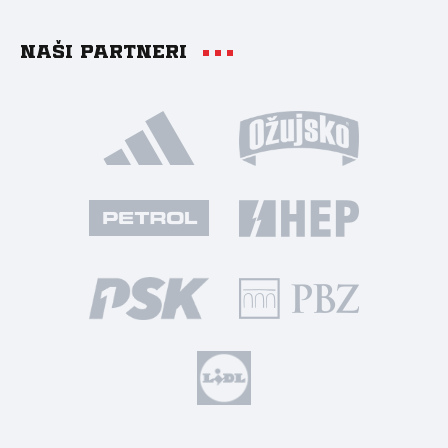
Naši partneri