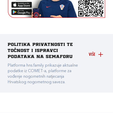
Politika privatnosti te
točnost i ispravci
VIŠE
podataka na Semaforu
Platforma hns.family prikazuje aktualne
podatke iz COMET-a, platforme za
vođenje nogometnih natjecanja
Hrvatskog nogometnog saveza.