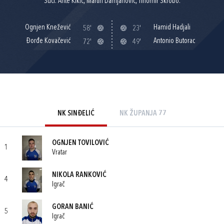
Suci: Ante Kikić, Martin Damjanović, Tihomir Škrobo.
Ognjen Knežević
Hamid Hadjali
58'
23'
Đorđe Kovačević
Antonio Butorac
72'
49'
NK SINĐELIĆ
NK ŽUPANJA 77
OGNJEN TOVILOVIĆ
1
Vratar
NIKOLA RANKOVIĆ
4
Igrač
GORAN BANIĆ
5
Igrač