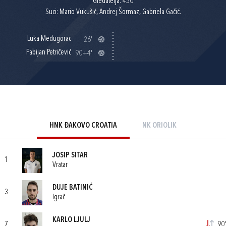
Gledatelja: 450
Suci: Mario Vukušić, Andrej Šormaz, Gabriela Gačić.
Luka Međugorac
26'
Fabijan Petričević
90+4'
HNK ĐAKOVO CROATIA
NK ORIOLIK
JOSIP SITAR
1
Vratar
DUJE BATINIĆ
3
Igrač
KARLO LJULJ
7
90'