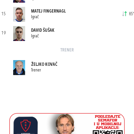
MATEJ FINGERNAGL
15
85'
Igrač
DAVID ŠUŠAK
19
Igrač
TRENER
ŽELJKO KOVAČ
Trener