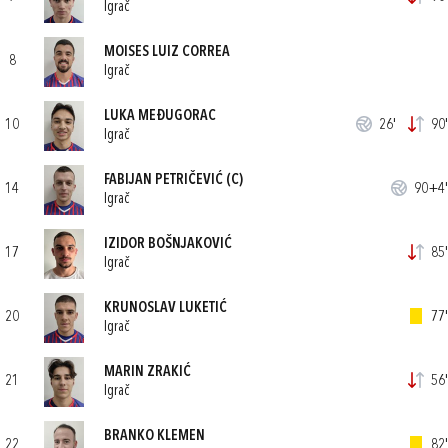
Igrač
MOISES LUIZ CORREA
8
Igrač
LUKA MEĐUGORAC
10
26'
90'
Igrač
FABIJAN PETRIČEVIĆ
(C)
14
90+4'
Igrač
IZIDOR BOŠNJAKOVIĆ
17
85'
Igrač
KRUNOSLAV LUKETIĆ
20
77'
Igrač
MARIN ZRAKIĆ
21
56'
Igrač
BRANKO KLEMEN
22
82'