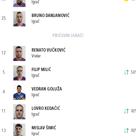
Igrač
BRUNO DAMJANOVIĆ
25
Igrač
PRIČUVNI IGRAČI
RENATO VUČKOVIĆ
12
Vratar
FILIP MILIĆ
5
56'
Igrač
VEDRAN GOLUŽA
6
Igrač
LOVRO KEDAČIĆ
11
90'
Igrač
MISLAV ŠIMIĆ
13
90'
Igrač