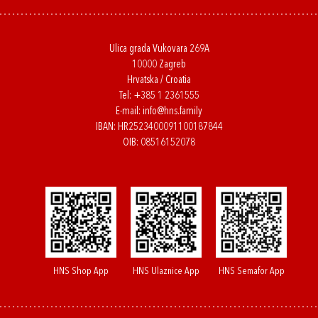
Ulica grada Vukovara 269A
10000 Zagreb
Hrvatska / Croatia
Tel:
+385 1 2361555
E-mail:
info@hns.family
IBAN: HR2523400091100187844
OIB: 08516152078
HNS Shop App
HNS Ulaznice App
HNS Semafor App