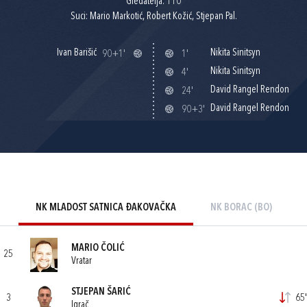
Gledatelja: 110
Suci: Mario Markotić, Robert Kožić, Stjepan Pal.
Ivan Barišić
Nikita Sinitsyn
90+1'
1'
Nikita Sinitsyn
4'
David Rangel Rendon
24'
David Rangel Rendon
90+3'
NK MLADOST SATNICA ĐAKOVAČKA
NK BORAC (BO)
MARIO ČOLIĆ
25
Vratar
STJEPAN ŠARIĆ
3
65'
Igrač