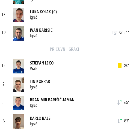
LUKA KOLAK
(C)
17
Igrač
IVAN BARIŠIĆ
19
90+1'
Igrač
PRIČUVNI IGRAČI
STJEPAN LEKO
12
80'
Vratar
TIN KORPAR
2
Igrač
BRANIMIR BARIŠIĆ JAMAN
5
65'
Igrač
KARLO BAJS
8
83'
Igrač