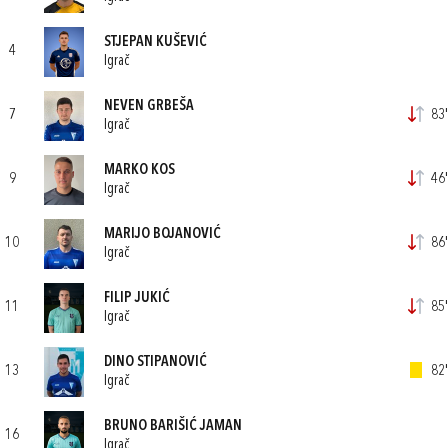
STJEPAN KUŠEVIĆ
4
Igrač
NEVEN GRBEŠA
7
83'
Igrač
MARKO KOS
9
46'
Igrač
MARIJO BOJANOVIĆ
10
86'
Igrač
FILIP JUKIĆ
11
85'
Igrač
DINO STIPANOVIĆ
13
82'
Igrač
BRUNO BARIŠIĆ JAMAN
16
Igrač