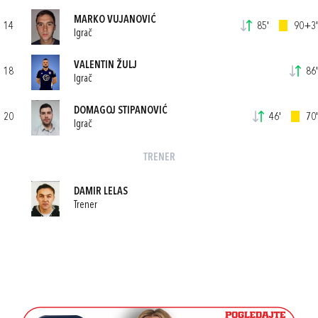
MARKO VUJANOVIĆ
14
85'
90+3'
Igrač
VALENTIN ŽULJ
18
86'
Igrač
DOMAGOJ STIPANOVIĆ
20
46'
70'
Igrač
TRENER
DAMIR LELAS
Trener