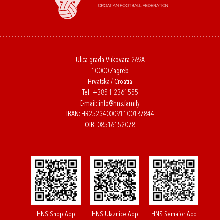
Ulica grada Vukovara 269A
10000 Zagreb
Hrvatska / Croatia
Tel:
+385 1 2361555
E-mail:
info@hns.family
IBAN: HR2523400091100187844
OIB: 08516152078
HNS Shop App
HNS Ulaznice App
HNS Semafor App