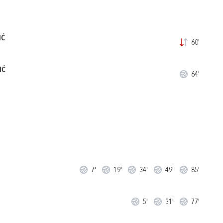
IĆ
60'
IĆ
64'
7'
19'
34'
49'
85'
5'
31'
77'