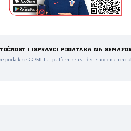
e točnost i ispravci podataka na Semafo
ualne podatke iz COMET-a, platforme za vođenje nogometnih n