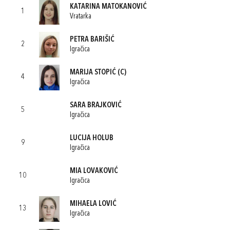
KATARINA MATOKANOVIĆ
1
Vratarka
PETRA BARIŠIĆ
2
Igračica
MARIJA STOPIĆ
(C)
4
Igračica
SARA BRAJKOVIĆ
5
Igračica
LUCIJA HOLUB
9
Igračica
MIA LOVAKOVIĆ
10
Igračica
MIHAELA LOVIĆ
13
Igračica