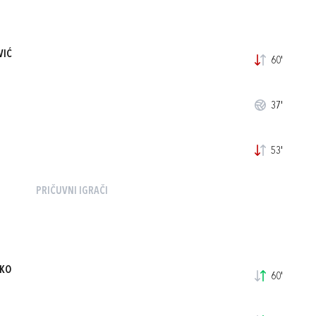
VIĆ
60'
37'
53'
PRIČUVNI IGRAČI
NKO
60'