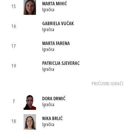
MARTA MIHIĆ
15
Igračica
GABRIELA VUČAK
16
Igračica
MARTA FARENA
17
Igračica
PATRICIJA SJEVERAC
19
Igračica
PRIČUVNI IGRAČI
DORA DRMIĆ
7
Igračica
NIKA BRLIĆ
18
Igračica