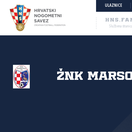
ULAZNICE
HNS.FA
Službena stranic
ŽNK Marso