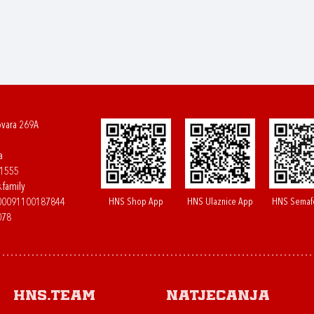
ovara 269A
a
61555
.family
HNS Shop App
HNS Ulaznice App
HNS Semaf
400091100187844
078
HNS.team
Natjecanja