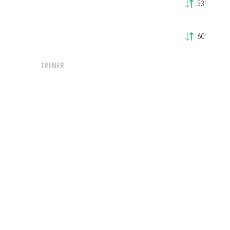
53'
60'
TRENER