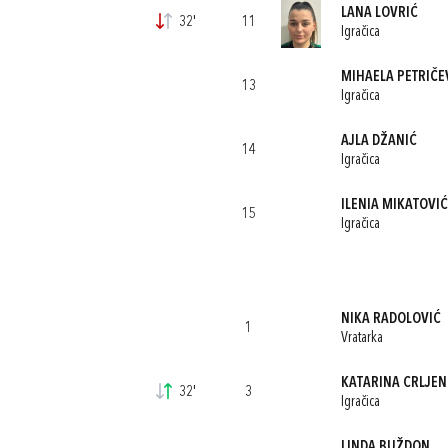
LANA LOVRIĆ
32'
11
Igračica
MIHAELA PETRIČE
13
Igračica
AJLA DŽANIĆ
14
Igračica
ILENIA MIKATOVIĆ
15
Igračica
NIKA RADOLOVIĆ
1
Vratarka
KATARINA CRLJE
32'
3
Igračica
LINDA BUŽDON