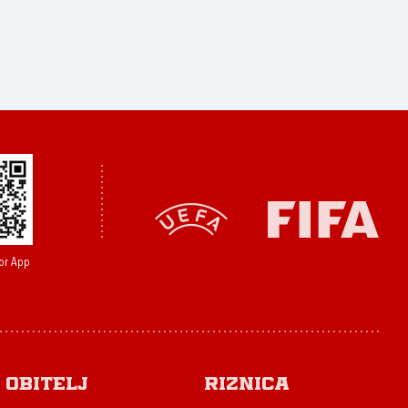
or App
Obitelj
Riznica