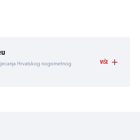
ru
VIŠE
atjecanja Hrvatskog nogometnog