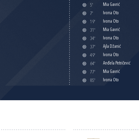
Mia Gavrić
5'
Ivona Oto
7'
Ivona Oto
19'
Mia Gavrić
31'
Ivona Oto
34'
Ajla Džanić
37'
Ivona Oto
49'
Anđela Petričević
64'
Mia Gavrić
77'
Ivona Oto
85'