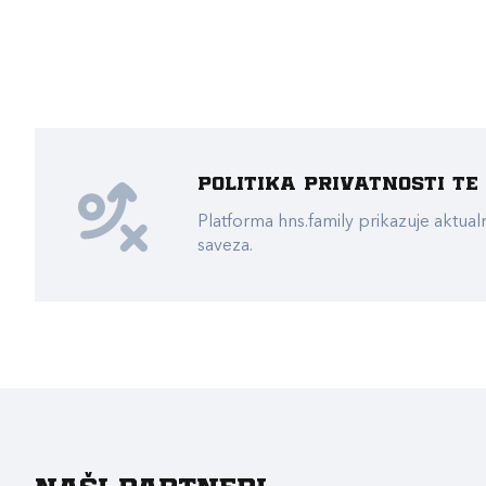
Politika privatnosti t
Platforma hns.family prikazuje akt
saveza.