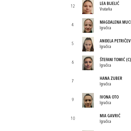
LEA BIJELIĆ
12
Vratarka
MAGDALENA MUC
4
Igračica
ANĐELA PETRIČEV
5
Igračica
ŠTEFANI TOMIĆ
(C)
6
Igračica
HANA ZUBER
7
Igračica
IVONA OTO
9
Igračica
MIA GAVRIĆ
10
Igračica