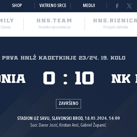
SHOP
VATRENO SRCE
MEDIJI
MILY
HNS.TEAM
HNS.RIZNIC
a Saveza
Hrvatske reprezentacije
Povijest i statistika
Prva HNLŽ kadetkinje 23/24, 19. kolo
0
:
10
nia
NK 
ZAVRŠENO
STADION UZ SAVU, SLAVONSKI BROD, 18.05.2024. 14:00
Suci: Davor Jozić, Kristian Anić, Gabriel Županić.