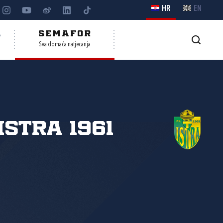
HR
EN
A
SEMAFOR
Sva domaća natjecanja
Istra 1961