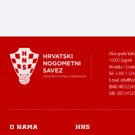
Ulica grada Vuk
10000 Zagreb
Hrvatska / Croati
Tel:
+385 1 23
E-mail:
info@hns
IBAN: HR2523
OIB: 08516152
O nama
HNS