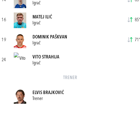
14
85'
Igrač
MATEJ ILIĆ
16
85'
Igrač
DOMINIK PAŠKVAN
19
71'
Igrač
VITO STRAHIJA
24
Igrač
TRENER
ELVIS BRAJKOVIĆ
Trener