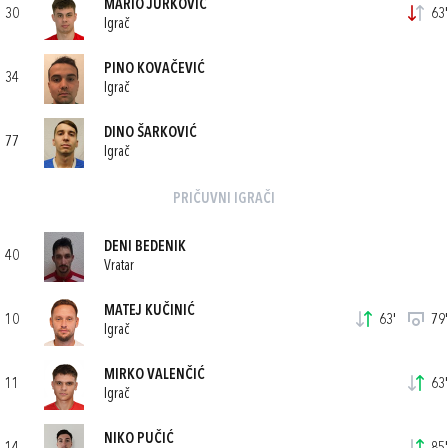
MARIO JURKOVIĆ
30
63'
Igrač
PINO KOVAČEVIĆ
34
Igrač
DINO ŠARKOVIĆ
77
Igrač
PRIČUVNI IGRAČI
DENI BEDENIK
40
Vratar
MATEJ KUČINIĆ
10
63'
79'
Igrač
MIRKO VALENČIĆ
11
63'
Igrač
NIKO PUČIĆ