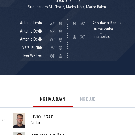
Gledatelja: 100
Suci: Sandro Miličković, Marko Tićak, Marko Balen.
Antonio Dedić
Aboubacar Bamba
37'
50'
Diarrassouba
Antonio Dedić
53'
Enis Šoškić
90'
Antonio Dedić
60'
Matej Kučinić
79'
Ivor Weitzer
84'
NK HALUBJAN
NK BUJE
LIVIO LEGAC
23
Vratar