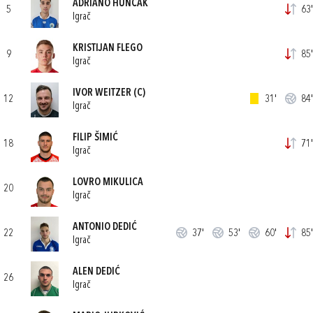
ADRIANO HUNČAK
5
63'
Igrač
KRISTIJAN FLEGO
9
85'
Igrač
IVOR WEITZER
(C)
12
31'
84'
Igrač
FILIP ŠIMIĆ
18
71'
Igrač
LOVRO MIKULICA
20
Igrač
ANTONIO DEDIĆ
22
37'
53'
60'
85'
Igrač
ALEN DEDIĆ
26
Igrač