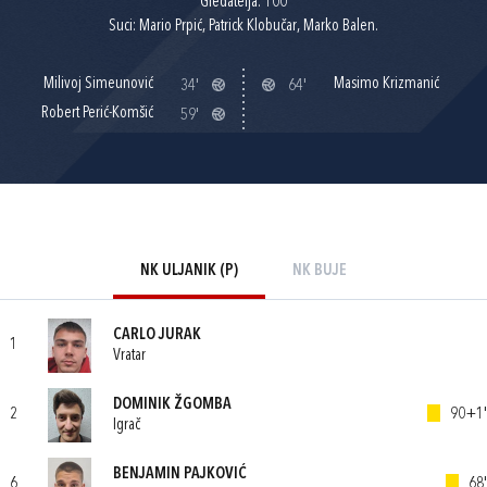
Gledatelja: 100
Suci: Mario Prpić, Patrick Klobučar, Marko Balen.
Milivoj Simeunović
Masimo Krizmanić
34'
64'
Robert Perić-Komšić
59'
NK ULJANIK (P)
NK BUJE
CARLO JURAK
1
Vratar
DOMINIK ŽGOMBA
2
90+1'
Igrač
BENJAMIN PAJKOVIĆ
6
68'