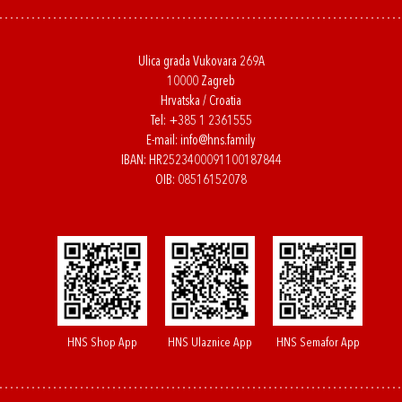
Ulica grada Vukovara 269A
10000 Zagreb
Hrvatska / Croatia
Tel:
+385 1 2361555
E-mail:
info@hns.family
IBAN: HR2523400091100187844
OIB: 08516152078
HNS Shop App
HNS Ulaznice App
HNS Semafor App