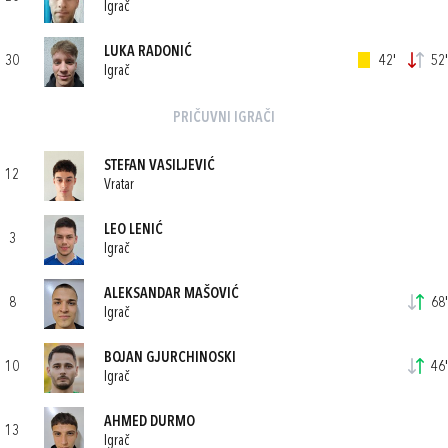
Igrač
LUKA RADONIĆ
30
42'
52'
Igrač
PRIČUVNI IGRAČI
STEFAN VASILJEVIĆ
12
Vratar
LEO LENIĆ
3
Igrač
ALEKSANDAR MAŠOVIĆ
8
68'
Igrač
BOJAN GJURCHINOSKI
10
46'
Igrač
AHMED DURMO
13
Igrač