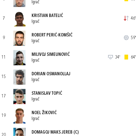
Igrač
KRISTIAN BATELIĆ
7
46'
Igrač
ROBERT PERIĆ-KOMŠIĆ
9
59'
Igrač
MILIVOJ SIMEUNOVIĆ
11
34'
64'
Igrač
DORIAN OSMANOLLAJ
15
Igrač
STANISLAV TOPIĆ
17
Igrač
NOEL ŽIKOVIĆ
19
Igrač
DOMAGOJ MAKS JEREB
(C)
20