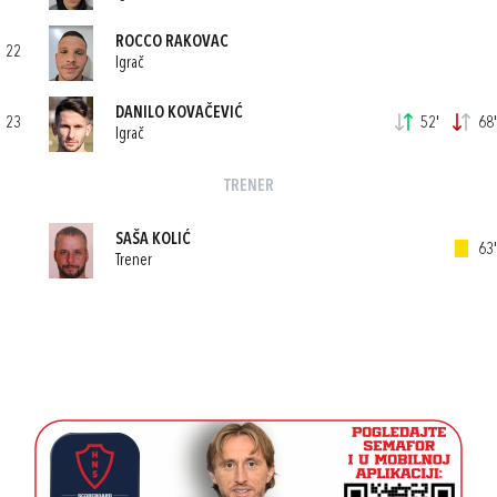
ROCCO RAKOVAC
22
Igrač
DANILO KOVAČEVIĆ
23
52'
68'
Igrač
TRENER
SAŠA KOLIĆ
63'
Trener