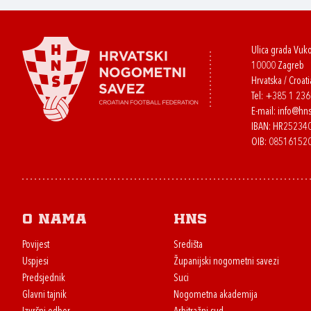
Ulica grada Vuk
10000 Zagreb
Hrvatska / Croati
Tel:
+385 1 23
E-mail:
info@hns
IBAN: HR2523
OIB: 08516152
O nama
HNS
Povijest
Središta
Uspjesi
Županijski nogometni savezi
Predsjednik
Suci
Glavni tajnik
Nogometna akademija