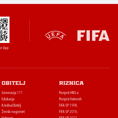
or App
Obitelj
Riznica
Generacija 111
Povijest HNS-a
Edukacija
Povijest Vatrenih
#JednaObitelj
FIFA SP 1998.
Ženski nogomet
FIFA SP 2018.