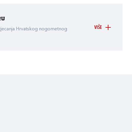
ru
VIŠE
atjecanja Hrvatskog nogometnog