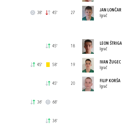
JAN LONČAR
38'
45'
27
Igrač
LEON ŠTRIGA
45'
18
Igrač
IVAN ŽUGEC
45'
58'
19
Igrač
FILIP KORŠA
45'
20
Igrač
36'
68'
36'