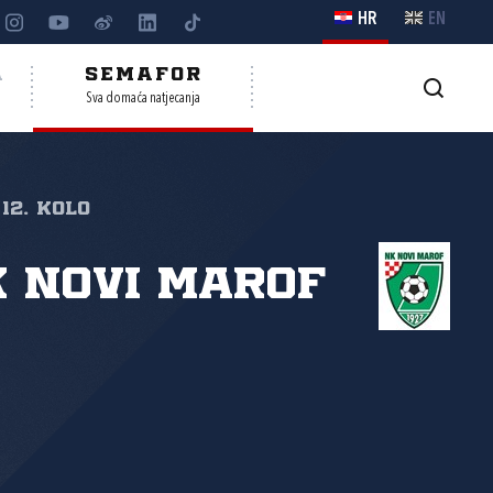
HR
EN
A
SEMAFOR
Sva domaća natjecanja
12. kolo
 Novi Marof