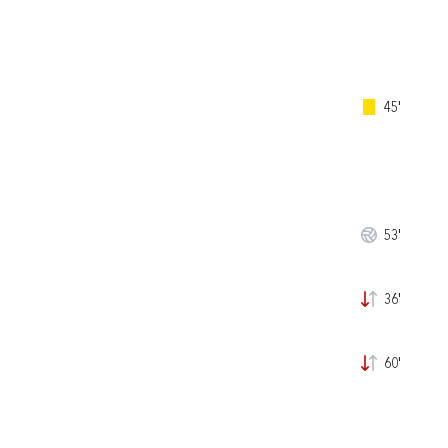
45'
53'
36'
60'