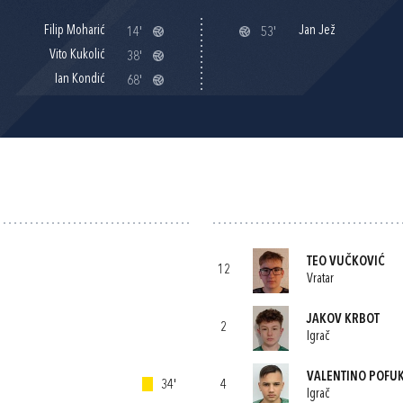
Filip Moharić
Jan Jež
14'
53'
Vito Kukolić
38'
Ian Kondić
68'
TEO VUČKOVIĆ
12
Vratar
JAKOV KRBOT
2
Igrač
VALENTINO POFU
34'
4
Igrač