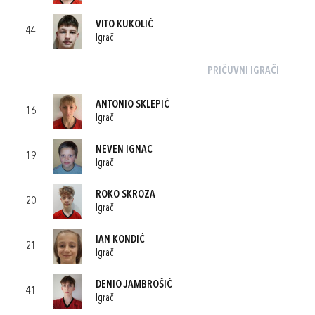
VITO KUKOLIĆ
44
Igrač
PRIČUVNI IGRAČI
ANTONIO SKLEPIĆ
16
Igrač
NEVEN IGNAC
19
Igrač
ROKO SKROZA
20
Igrač
IAN KONDIĆ
21
Igrač
DENIO JAMBROŠIĆ
41
Igrač