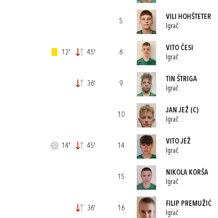
VILI HOHŠTETER
5
Igrač
VITO ČESI
12'
45'
6
Igrač
TIN ŠTRIGA
36'
9
Igrač
JAN JEŽ
(C)
10
Igrač
VITO JEŽ
14'
45'
14
Igrač
NIKOLA KORŠA
15
Igrač
FILIP PREMUŽIĆ
36'
16
Igrač