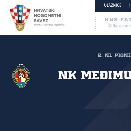
ULAZNICE
HNS.FA
Službena stranic
2. NL PION
NK Međim