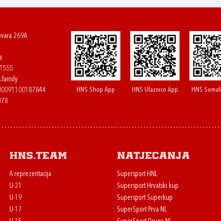
ovara 269A
a
61555
.family
HNS Shop App
HNS Ulaznice App
HNS Semaf
400091100187844
078
HNS.team
Natjecanja
A reprezentacija
Supersport HNL
U-21
Supersport Hrvatski kup
U-19
Supersport Superkup
U-17
SuperSport Prva NL