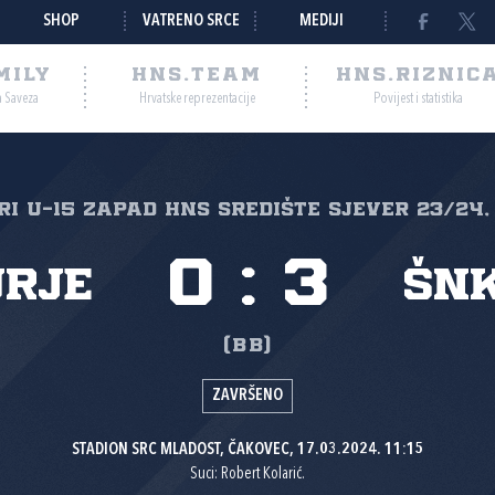
SHOP
VATRENO SRCE
MEDIJI
MILY
HNS.TEAM
HNS.RIZNIC
a Saveza
Hrvatske reprezentacije
Povijest i statistika
IRI U-15 ZAPAD HNS SREDIŠTE SJEVER 23/24, 
0
:
3
urje
ŠNK
(BB)
ZAVRŠENO
STADION SRC MLADOST, ČAKOVEC, 17.03.2024. 11:15
Suci: Robert Kolarić.