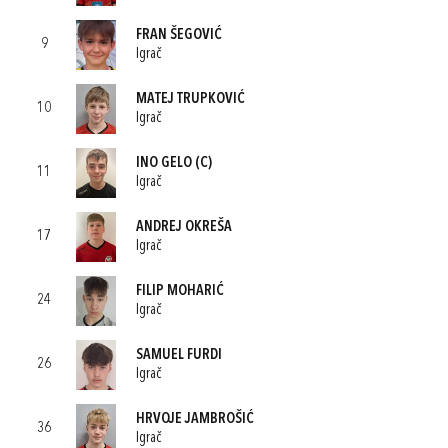
FRAN ŠEGOVIĆ
9
Igrač
MATEJ TRUPKOVIĆ
10
Igrač
INO GELO
(C)
11
Igrač
ANDREJ OKREŠA
17
Igrač
FILIP MOHARIĆ
24
Igrač
SAMUEL FURDI
26
Igrač
HRVOJE JAMBROŠIĆ
36
Igrač