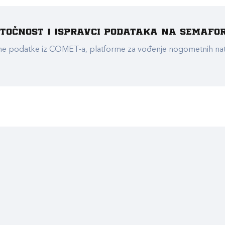
e točnost i ispravci podataka na Semafo
ualne podatke iz COMET-a, platforme za vođenje nogometnih n