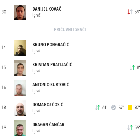
DANIJEL KOVAČ
30
59'
Igrač
PRIČUVNI IGRAČI
BRUNO PONGRAČIĆ
14
Igrač
KRISTIAN PRATLJAČIĆ
15
8'
Igrač
ANTONIO KURTOVIĆ
16
Igrač
DOMAGOJ ĆOSIĆ
18
61'
87'
87'
Igrač
DRAGAN ČANČAR
19
59'
Igrač