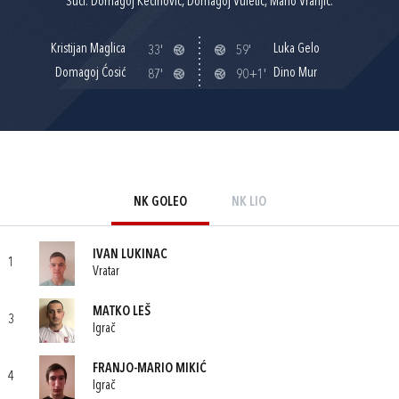
Suci: Domagoj Kečinović, Domagoj Vuletić, Mario Vranjić.
Kristijan Maglica
Luka Gelo
33'
59'
Domagoj Ćosić
Dino Mur
87'
90+1'
NK GOLEO
NK LIO
IVAN LUKINAC
1
Vratar
MATKO LEŠ
3
Igrač
FRANJO-MARIO MIKIĆ
4
Igrač