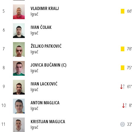
VLADIMIR KRALJ
5
66'
Igrač
IVAN ČOLAK
6
Igrač
ŽELJKO PATKOVIĆ
7
78'
Igrač
JOVICA BUČANIN
(C)
8
75'
Igrač
IVAN LACKOVIĆ
9
61'
Igrač
ANTON MAGLICA
10
8'
Igrač
KRISTIJAN MAGLICA
11
33'
Igrač