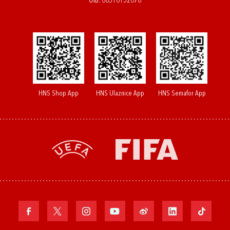
OIB: 08516152078
HNS Shop App
HNS Ulaznice App
HNS Semafor App