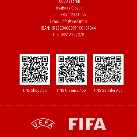
10000 Zagreb
Hrvatska / Croatia
Tel:
+385 1 2361555
E-mail:
info@hns.family
IBAN: HR2523400091100187844
OIB: 08516152078
HNS Shop App
HNS Ulaznice App
HNS Semafor App