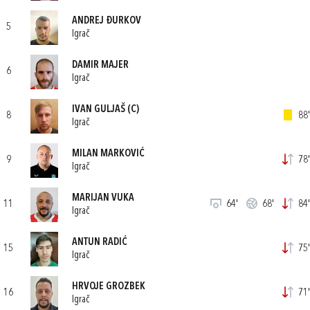
ANDREJ ĐURKOV
5
Igrač
DAMIR MAJER
6
Igrač
IVAN GULJAŠ
(C)
8
88'
Igrač
MILAN MARKOVIĆ
9
78'
Igrač
MARIJAN VUKA
11
64'
68'
84'
Igrač
ANTUN RADIĆ
15
75'
Igrač
HRVOJE GROZBEK
16
71'
Igrač