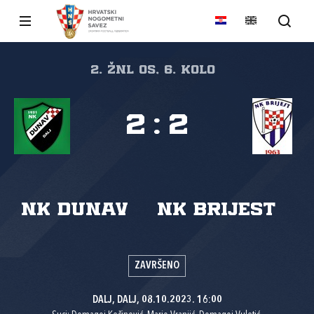
2. ŽNL Os, 6. kolo
2
:
2
NK Dunav
NK Brijest
ZAVRŠENO
DALJ, DALJ, 08.10.2023. 16:00