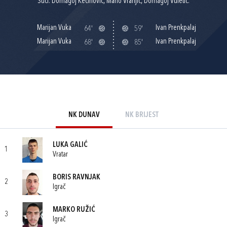
Suci: Domagoj Kečinović, Mario Vranjić, Domagoj Vuletić.
Marijan Vuka
Ivan Prenkpalaj
64'
59'
Marijan Vuka
Ivan Prenkpalaj
68'
85'
NK DUNAV
NK BRIJEST
LUKA GALIĆ
1
Vratar
BORIS RAVNJAK
2
Igrač
MARKO RUŽIĆ
3
Igrač