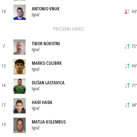
ANTONIO VNUK
18
46'
Igrač
PRIČUVNI IGRAČI
TIBOR NOVOTNI
7
75'
Igrač
MARKO ĆULIBRK
10
46'
Igrač
DUŠAN LASTAVICA
14
71'
Igrač
HAĐI HAĐA
17
84'
Igrač
MATIJA KOLEMBUS
19
Igrač