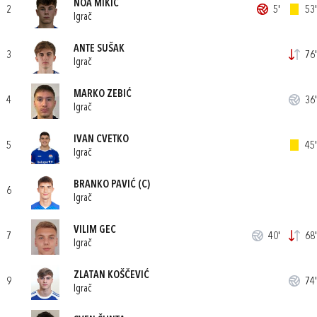
NOA MIKIĆ
2
5'
53'
Igrač
ANTE SUŠAK
3
76'
Igrač
MARKO ZEBIĆ
4
36'
Igrač
IVAN CVETKO
5
45'
Igrač
BRANKO PAVIĆ
(C)
6
Igrač
VILIM GEC
7
40'
68'
Igrač
ZLATAN KOŠČEVIĆ
9
74'
Igrač