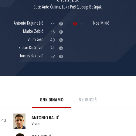
Gledatelja: 50
Suci: Ante Čulina, Luka Pušić, Josip Bošnjak.
Antonio Kujundžić
Noa Mikić
33'
5'
Marko Zebić
36'
Vilim Gec
40'
Zlatan Koščević
74'
Tomas Baković
89'
GNK DINAMO
NK RUDEŠ
ANTONIO RAJIĆ
40
Vratar