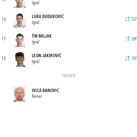
15
Igrač
LUKA DUDUKOVIĆ
16
55'
Igrač
TIN MILJAK
17
68'
Igrač
LEON JAKIROVIĆ
18
76'
Igrač
TRENER
IVICA BANOVIĆ
Trener