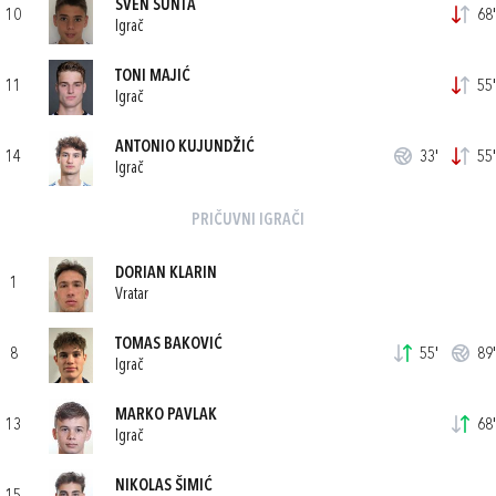
SVEN ŠUNTA
10
68'
Igrač
TONI MAJIĆ
11
55'
Igrač
ANTONIO KUJUNDŽIĆ
14
33'
55'
Igrač
PRIČUVNI IGRAČI
DORIAN KLARIN
1
Vratar
TOMAS BAKOVIĆ
8
55'
89'
Igrač
MARKO PAVLAK
13
68'
Igrač
NIKOLAS ŠIMIĆ