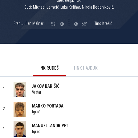
Gledatelja: 150
Suci: Michael Jerneić, Luka Kelihar, Nikola Bedeniković.
Fran Julian Malnar
Tino Krešić
52'
68'
NK RUDEŠ
HNK HAJDUK
JAKOV BARIŠIĆ
1
Vratar
MARKO PORTADA
2
Igrač
MANUEL LANDRIPET
4
Igrač