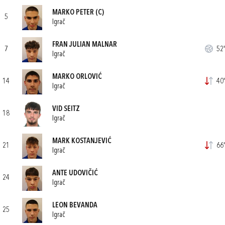
MARKO PETER
(C)
5
Igrač
FRAN JULIAN MALNAR
7
52'
Igrač
MARKO ORLOVIĆ
14
40'
Igrač
VID SEITZ
18
Igrač
MARK KOSTANJEVIĆ
21
66'
Igrač
ANTE UDOVIČIĆ
24
Igrač
LEON BEVANDA
25
Igrač