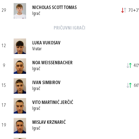
NICHOLAS SCOTT TOMAS
29
70+3'
Igrač
PRIČUVNI IGRAČI
LUKA VUKOSAV
12
Vratar
NOA WEISSENBACHER
9
40'
Igrač
IVAN SIMBIROV
15
66'
Igrač
VITO MARTINIĆ JERČIĆ
17
Igrač
MISLAV KRZNARIĆ
19
Igrač