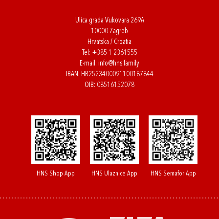
Ulica grada Vukovara 269A
10000 Zagreb
Hrvatska / Croatia
Tel:
+385 1 2361555
E-mail:
info@hns.family
IBAN: HR2523400091100187844
OIB: 08516152078
HNS Shop App
HNS Ulaznice App
HNS Semafor App