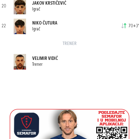
JAKOV KRSTIČEVIĆ
20
Igrač
NIKO ČUTURA
22
70+3'
Igrač
TRENER
VELIMIR VIDIĆ
Trener