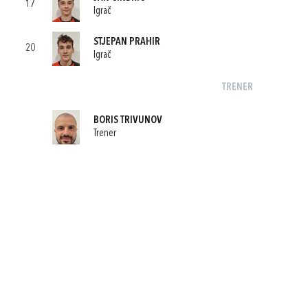
17
Igrač
STJEPAN PRAHIR
20
Igrač
TRENER
BORIS TRIVUNOV
Trener