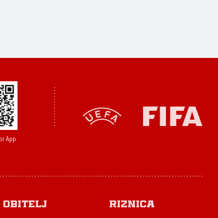
or App
Obitelj
Riznica