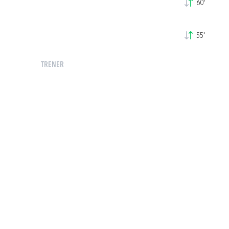
60'
55'
TRENER