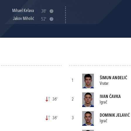
Mihael Kelava
38'
Jakov Miholić
52'
ŠIMUN ANĐELIĆ
1
Vratar
IVAN ČAVKA
36'
2
Igrač
DOMINIK JELAVIĆ
36'
3
Igrač