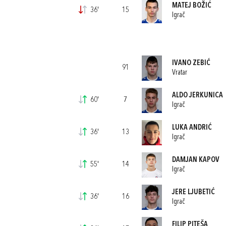
MATEJ BOŽIĆ
36'
15
Igrač
IVANO ZEBIĆ
91
Vratar
ALDO JERKUNICA
60'
7
Igrač
LUKA ANDRIĆ
36'
13
Igrač
DAMJAN KAPOV
55'
14
Igrač
JERE LJUBETIĆ
36'
16
Igrač
FILIP PITEŠA