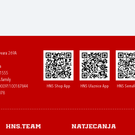
ovara 269A
a
61555
.family
HNS Shop App
HNS Ulaznice App
HNS Semaf
400091100187844
078
HNS.team
Natjecanja