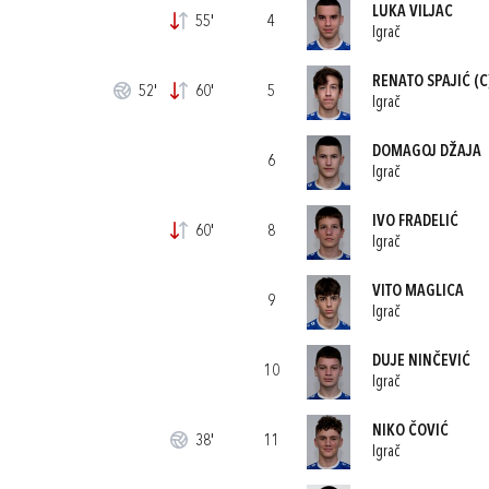
LUKA VILJAC
55'
4
Igrač
RENATO SPAJIĆ
(C
52'
60'
5
Igrač
DOMAGOJ DŽAJA
6
Igrač
IVO FRADELIĆ
60'
8
Igrač
VITO MAGLICA
9
Igrač
DUJE NINČEVIĆ
10
Igrač
NIKO ČOVIĆ
38'
11
Igrač