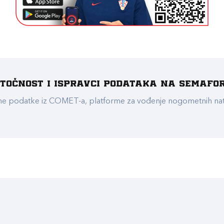
e točnost i ispravci podataka na Semafo
ualne podatke iz COMET-a, platforme za vođenje nogometnih n