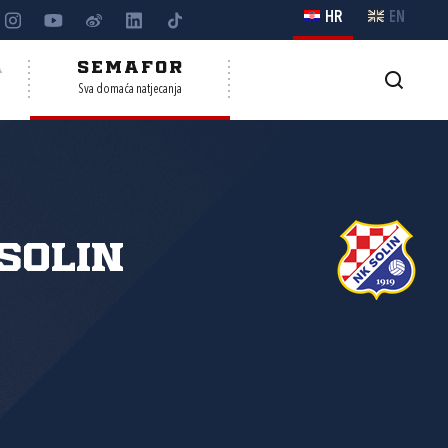
HR
EN
A
SEMAFOR
Sva domaća natjecanja
Solin