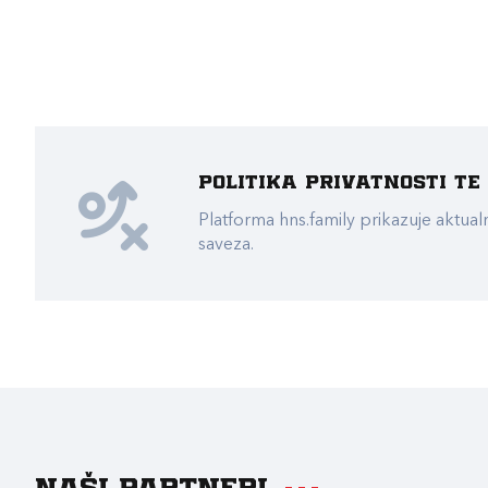
Politika privatnosti t
Platforma hns.family prikazuje akt
saveza.