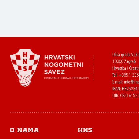
Ulica grada Vuk
10000 Zagreb
Hrvatska / Croati
Tel:
+385 1 23
E-mail:
info@hns
IBAN: HR2523
OIB: 08516152
O nama
HNS