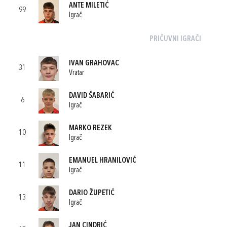
ANTE MILETIĆ
99
Igrač
PRIČUVNI IGRAČI
IVAN GRAHOVAC
31
Vratar
DAVID ŠABARIĆ
6
Igrač
MARKO REZEK
10
Igrač
EMANUEL HRANILOVIĆ
11
Igrač
DARIO ŽUPETIĆ
13
Igrač
JAN CINDRIĆ