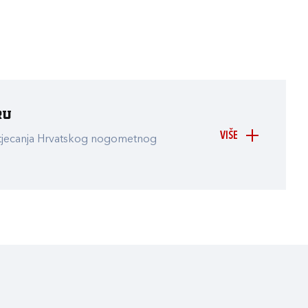
ru
VIŠE
atjecanja Hrvatskog nogometnog