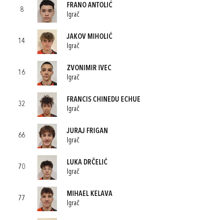
FRANO ANTOLIĆ
8
Igrač
JAKOV MIHOLIĆ
14
Igrač
ZVONIMIR IVEC
16
Igrač
FRANCIS CHINEDU ECHUE
32
Igrač
JURAJ FRIGAN
66
Igrač
LUKA DRČELIĆ
70
Igrač
MIHAEL KELAVA
77
Igrač