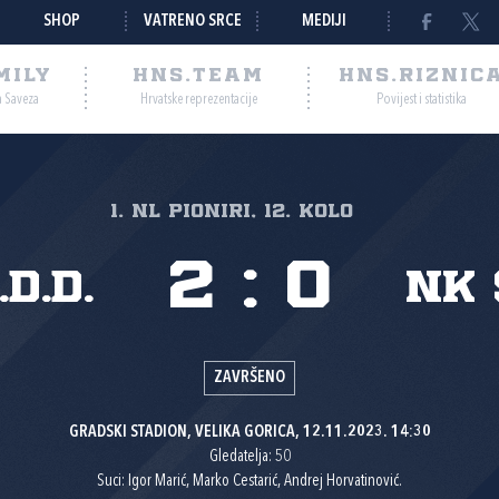
SHOP
VATRENO SRCE
MEDIJI
MILY
HNS.TEAM
HNS.RIZNIC
a Saveza
Hrvatske reprezentacije
Povijest i statistika
1. NL pioniri, 12. kolo
2
:
0
d.d.
NK 
ZAVRŠENO
GRADSKI STADION, VELIKA GORICA, 12.11.2023. 14:30
Gledatelja: 50
Suci: Igor Marić, Marko Cestarić, Andrej Horvatinović.