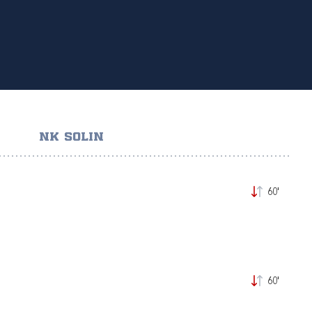
NK SOLIN
60'
60'