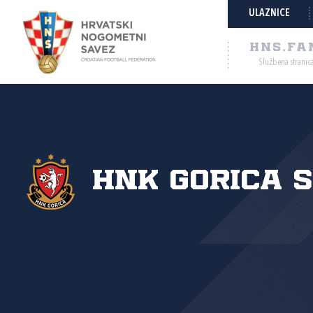
ULAZNICE
HNS.FA
Službena stranic
HNK Gorica s.