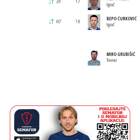
36'
17
Igrač
BEPO ĆURKOVIĆ
60'
18
Igrač
MIRO GRUBIŠIĆ
Trener