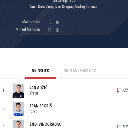
Gledatelja: 150
Suci: Dino Zrno, Ivan Dragun, Andrej Šormaz.
Mateo Sabo
5'
Mihael Marković
52'
NK OSIJEK
NK SLAVEN BELUPO
JAN ADŽIĆ
1
65'
Vratar
FRAN SPORIŠ
2
Igrač
ENDI VINOGRADAC
3
57'