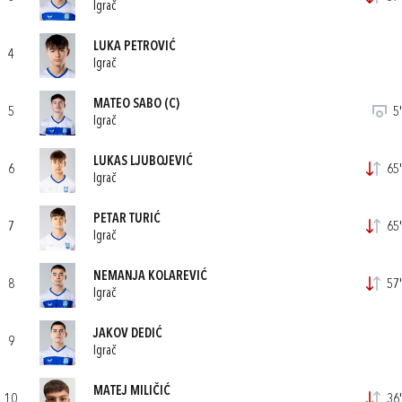
Igrač
LUKA PETROVIĆ
4
Igrač
MATEO SABO
(C)
5
5'
Igrač
LUKAS LJUBOJEVIĆ
6
65'
Igrač
PETAR TURIĆ
7
65'
Igrač
NEMANJA KOLAREVIĆ
8
57'
Igrač
JAKOV DEDIĆ
9
Igrač
MATEJ MILIČIĆ
10
36'