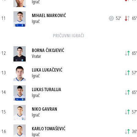
Igrač
MIHAEL MARKOVIĆ
11
52'
65'
Igrač
PRIČUVNI IGRAČI
BORNA ČIKOJEVIĆ
12
65'
Vratar
LUKA LUKAČEVIĆ
13
57'
Igrač
LUKAS TURALIJA
14
65'
Igrač
NIKO GAVRAN
15
57'
Igrač
KARLO TOMAŠEVIĆ
16
36'
Igrač