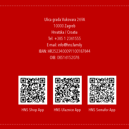
Ulica grada Vukovara 269A
10000 Zagreb
Hrvatska / Croatia
Tel:
+385 1 2361555
E-mail:
info@hns.family
IBAN: HR2523400091100187844
OIB: 08516152078
HNS Shop App
HNS Ulaznice App
HNS Semafor App