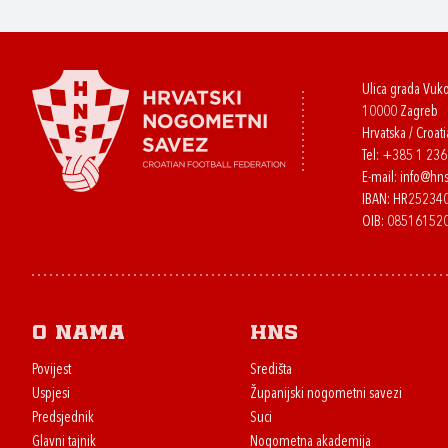
Ulica grada Vuk
10000 Zagreb
Hrvatska / Croati
Tel:
+385 1 23
E-mail:
info@hns
IBAN: HR2523
OIB: 08516152
O nama
HNS
Povijest
Središta
Uspjesi
Županijski nogometni savezi
Predsjednik
Suci
Glavni tajnik
Nogometna akademija