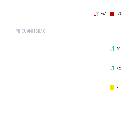
64'
83'
PRIČUVNI IGRAČI
64'
76'
71'