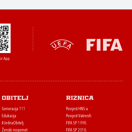
or App
Obitelj
Riznica
Generacija 111
Povijest HNS-a
Edukacija
Povijest Vatrenih
#JednaObitelj
FIFA SP 1998.
Ženski nogomet
FIFA SP 2018.