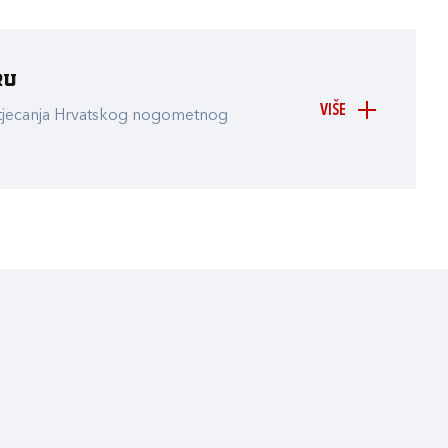
ru
VIŠE
atjecanja Hrvatskog nogometnog