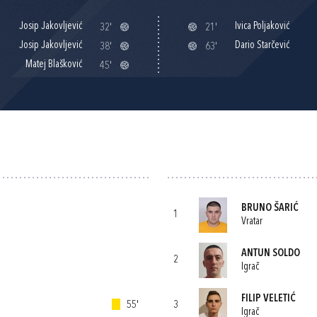
Josip Jakovljević
Ivica Poljaković
32'
21'
Josip Jakovljević
Dario Starčević
38'
63'
Matej Blašković
45'
BRUNO ŠARIĆ
1
Vratar
ANTUN SOLDO
2
Igrač
FILIP VELETIĆ
55'
3
Igrač