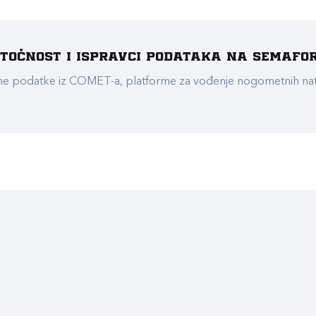
e točnost i ispravci podataka na Semafo
ualne podatke iz COMET-a, platforme za vođenje nogometnih n