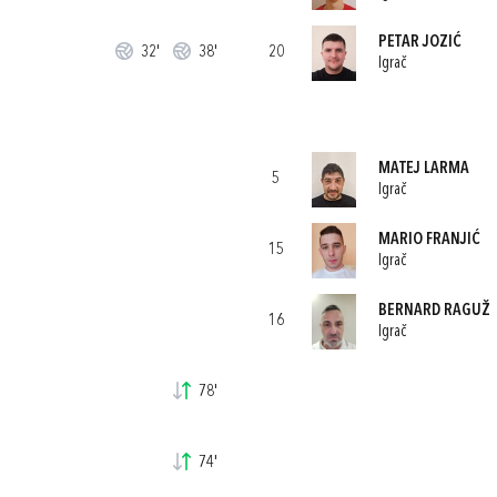
PETAR JOZIĆ
32'
38'
20
Igrač
MATEJ LARMA
5
Igrač
MARIO FRANJIĆ
15
Igrač
BERNARD RAGUŽ
16
Igrač
78'
74'