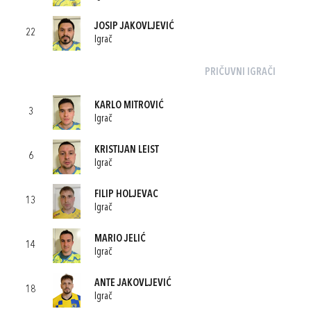
JOSIP JAKOVLJEVIĆ
22
Igrač
PRIČUVNI IGRAČI
KARLO MITROVIĆ
3
Igrač
KRISTIJAN LEIST
6
Igrač
FILIP HOLJEVAC
13
Igrač
MARIO JELIĆ
14
Igrač
ANTE JAKOVLJEVIĆ
18
Igrač