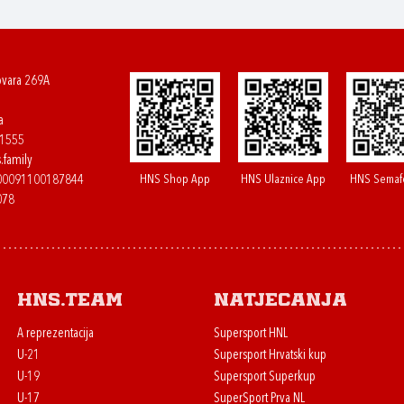
ovara 269A
a
61555
.family
HNS Shop App
HNS Ulaznice App
HNS Semaf
400091100187844
078
HNS.team
Natjecanja
A reprezentacija
Supersport HNL
U-21
Supersport Hrvatski kup
U-19
Supersport Superkup
U-17
SuperSport Prva NL