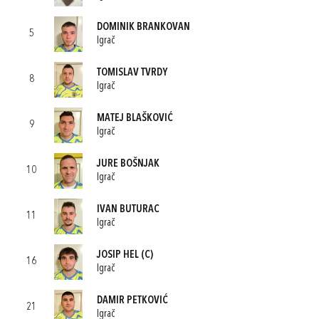
DOMINIK BRANKOVAN
5
Igrač
TOMISLAV TVRDY
8
Igrač
MATEJ BLAŠKOVIĆ
9
Igrač
JURE BOŠNJAK
10
Igrač
IVAN BUTURAC
11
Igrač
JOSIP HEL
(C)
16
Igrač
DAMIR PETKOVIĆ
21
Igrač