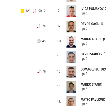
IVICA POLJAKOVI
86'
90+2'
7
Igrač
DAVOR GAGULIĆ
74'
8
Igrač
MARKO ARAČIĆ
(C
45'
10
Igrač
DARIO STARČEVIĆ
11
Igrač
DOMAGOJ BUTUR
78'
13
Igrač
MARKO STANIĆ
14
Igrač
MATEO PAVLOVIĆ
18
Igrač