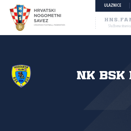
ULAZNICE
HNS.FA
Službena stranic
NK BSK