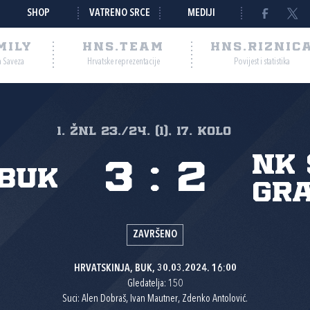
SHOP
VATRENO SRCE
MEDIJI
MILY
HNS.TEAM
HNS.RIZNIC
a Saveza
Hrvatske reprezentacije
Povijest i statistika
1. ŽNL 23./24. (1), 17. kolo
NK 
3
:
2
 Buk
Gr
ZAVRŠENO
HRVATSKINJA, BUK, 30.03.2024. 16:00
Gledatelja: 150
Suci: Alen Dobraš, Ivan Mautner, Zdenko Antolović.