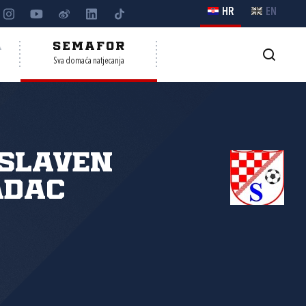
HR
EN
A
SEMAFOR
Sva domaća natjecanja
Slaven
adac