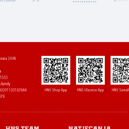
ovara 269A
a
61555
.family
HNS Shop App
HNS Ulaznice App
HNS Semaf
400091100187844
078
HNS.team
Natjecanja