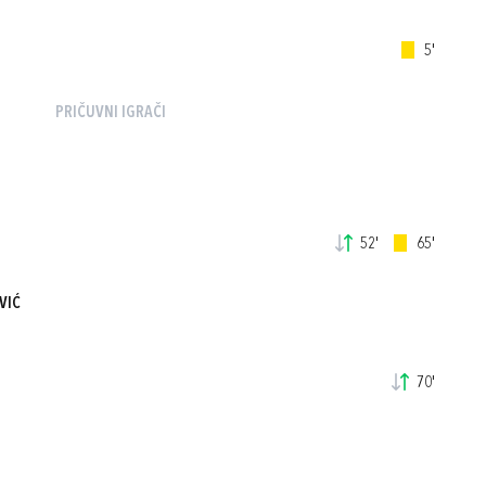
5'
PRIČUVNI IGRAČI
52'
65'
VIĆ
70'