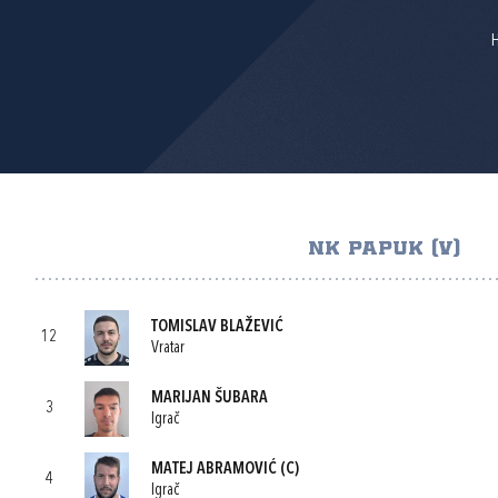
H
NK PAPUK (V)
TOMISLAV BLAŽEVIĆ
12
Vratar
MARIJAN ŠUBARA
3
Igrač
MATEJ ABRAMOVIĆ
(C)
4
Igrač