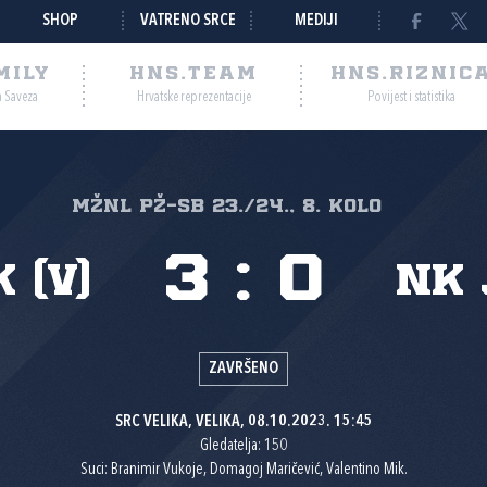
SHOP
VATRENO SRCE
MEDIJI
MILY
HNS.TEAM
HNS.RIZNIC
a Saveza
Hrvatske reprezentacije
Povijest i statistika
MŽNL PŽ-SB 23./24., 8. kolo
3
:
0
 (V)
NK 
ZAVRŠENO
SRC VELIKA, VELIKA, 08.10.2023. 15:45
Gledatelja: 150
Suci: Branimir Vukoje, Domagoj Maričević, Valentino Mik.