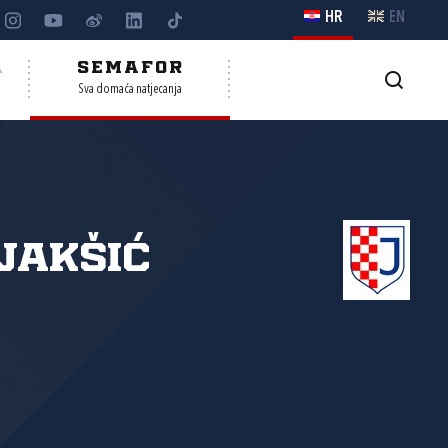
HR
EN
A
SEMAFOR
Sva domaća natjecanja
Jakšić