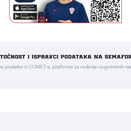
e točnost i ispravci podataka na Semafo
ualne podatke iz COMET-a, platforme za vođenje nogometnih n