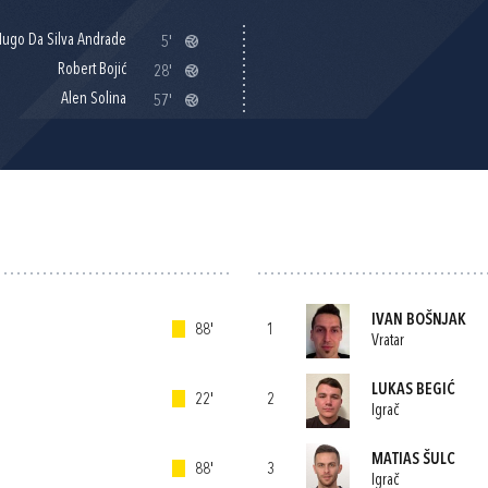
ugo Da Silva Andrade
5'
Robert Bojić
28'
Alen Solina
57'
IVAN BOŠNJAK
88'
1
Vratar
LUKAS BEGIĆ
22'
2
Igrač
MATIAS ŠULC
88'
3
Igrač