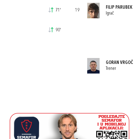
FILIP PARUBEK
71'
19
Igrač
90'
GORAN VRGOČ
Trener