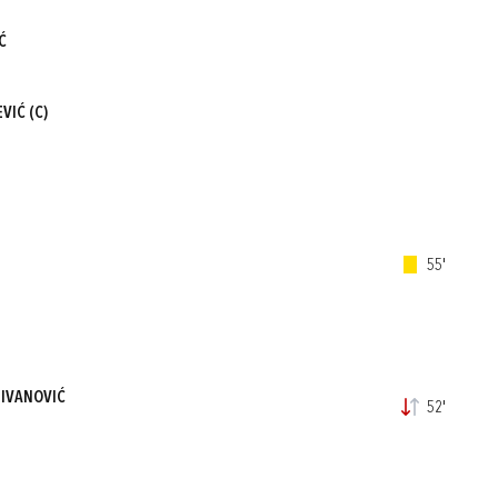
Ć
VIĆ
(C)
55'
 IVANOVIĆ
52'