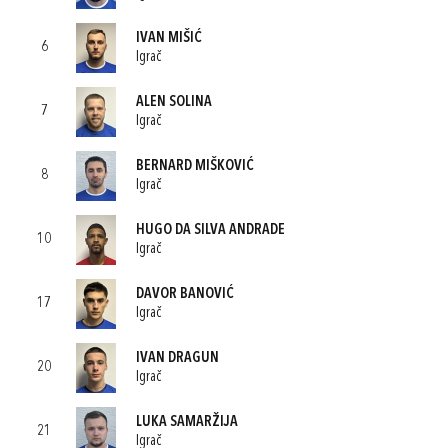
IVAN MIŠIĆ
6
Igrač
ALEN SOLINA
7
Igrač
BERNARD MIŠKOVIĆ
8
Igrač
HUGO DA SILVA ANDRADE
10
Igrač
DAVOR BANOVIĆ
17
Igrač
IVAN DRAGUN
20
Igrač
LUKA SAMARŽIJA
21
Igrač