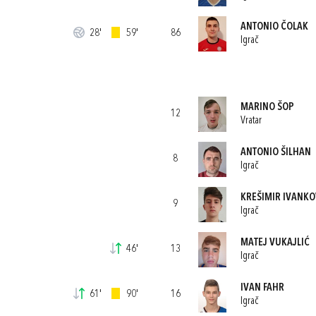
ANTONIO ČOLAK
28'
59'
86
Igrač
MARINO ŠOP
12
Vratar
ANTONIO ŠILHAN
8
Igrač
KREŠIMIR IVANKO
9
Igrač
MATEJ VUKAJLIĆ
46'
13
Igrač
IVAN FAHR
61'
90'
16
Igrač