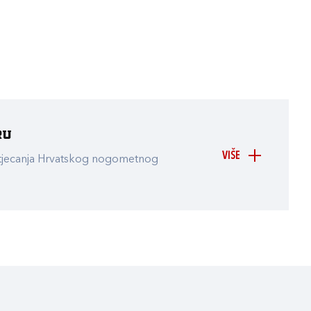
ru
VIŠE
atjecanja Hrvatskog nogometnog