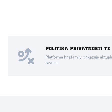
Politika privatnosti t
Platforma hns.family prikazuje akt
saveza.