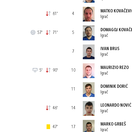
MATKO KOVAČEVI
61'
4
Igrač
DOMAGOJ KOVAČE
57'
71'
5
Igrač
IVAN BRUS
7
Igrač
MAURIZIO REZO
5'
90'
10
Igrač
DOMINIK DORIĆ
11
Igrač
LEONARDO NOVIĆ
46'
14
Igrač
MARKO GRBEŠ
47'
17
Igrač