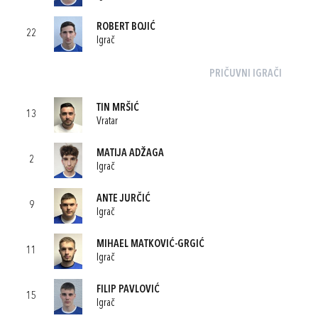
ROBERT BOJIĆ
22
Igrač
PRIČUVNI IGRAČI
TIN MRŠIĆ
13
Vratar
MATIJA ADŽAGA
2
Igrač
ANTE JURČIĆ
9
Igrač
MIHAEL MATKOVIĆ-GRGIĆ
11
Igrač
FILIP PAVLOVIĆ
15
Igrač