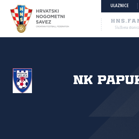
ULAZNICE
HNS.FA
Službena stranic
NK Papuk