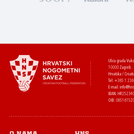
Ulica grada Vuk
10000 Zagreb
Hrvatska / Croati
Tel:
+385 1 23
E-mail:
info@hns
IBAN: HR2523
OIB: 08516152
O nama
HNS