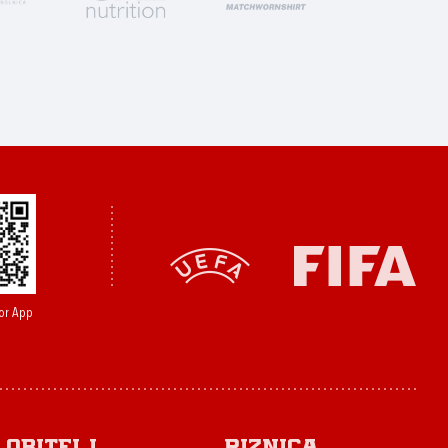
or App
Obitelj
Riznica