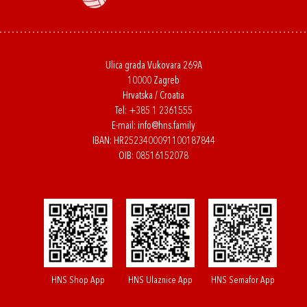
Ulica grada Vukovara 269A
10000 Zagreb
Hrvatska / Croatia
Tel:
+385 1 2361555
E-mail:
info@hns.family
IBAN: HR2523400091100187844
OIB: 08516152078
HNS Shop App
HNS Ulaznice App
HNS Semafor App