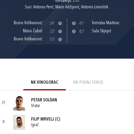
Gledatelja: 250
Suci: Antonio Perić, Mario Adžijević, Antonio Lneniček.
Bruno Velikanović
Tomislav Martinac
24'
41'
Mario Ćubel
Saša Stijepić
33'
83'
Bruno Velikanović
73'
NK VINOGORAC
NK PSUNJ SOKOL
PETAR SOLDAN
31
Vratar
FILIP MRVELJ
(C)
4
Igrač