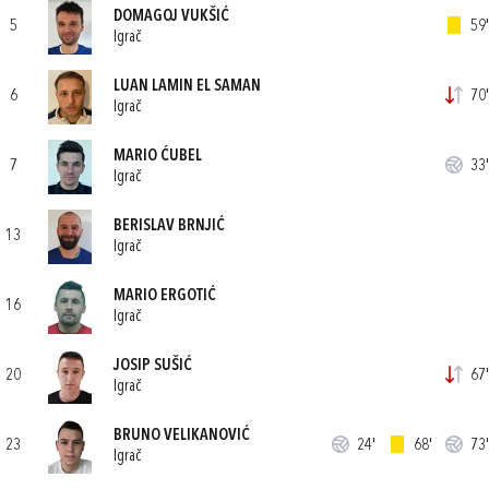
DOMAGOJ VUKŠIĆ
5
59'
Igrač
LUAN LAMIN EL SAMAN
6
70'
Igrač
MARIO ĆUBEL
7
33'
Igrač
BERISLAV BRNJIĆ
13
Igrač
MARIO ERGOTIĆ
16
Igrač
JOSIP SUŠIĆ
20
67'
Igrač
BRUNO VELIKANOVIĆ
23
24'
68'
73'
Igrač