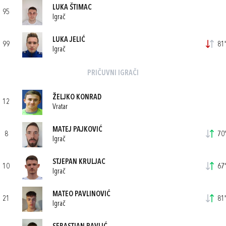
LUKA ŠTIMAC
95
Igrač
LUKA JELIĆ
99
81'
Igrač
PRIČUVNI IGRAČI
ŽELJKO KONRAD
12
Vratar
MATEJ PAJKOVIĆ
8
70'
Igrač
STJEPAN KRULJAC
10
67'
Igrač
MATEO PAVLINOVIĆ
21
81'
Igrač