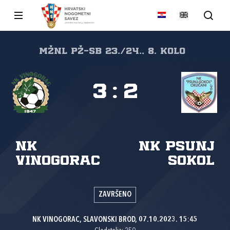
MŽNL PŽ-SB 23./24., 8. kolo
3
:
2
NK
NK Psunj
Vinogorac
Sokol
ZAVRŠENO
NK VINOGORAC, SLAVONSKI BROD, 07.10.2023. 15:45