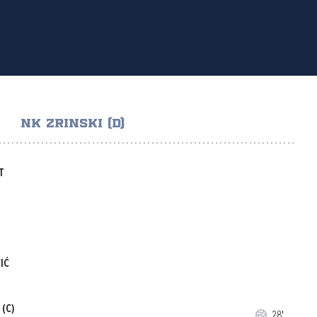
NK ZRINSKI (D)
T
IĆ
(C)
28'