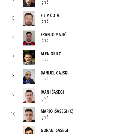
Igrač
FILIP ČOTA
5
Igrač
FRANJO MAJIĆ
6
Igrač
ALEN GRILC
7
Igrač
DANIJEL GAJSKI
8
Igrač
IVAN IŠASEGI
9
Igrač
MARIO IŠASEGI
(C)
10
Igrač
GORAN IŠASEGI
11