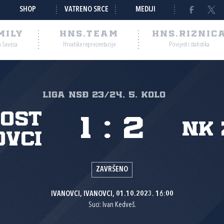
SHOP
VATRENO SRCE
MEDIJI
MILY
HNS.TEAM
HNS.RIZNIC
a Saveza
Hrvatske reprezentacije
Povijest i statistika
Liga NSĐ 23/24, 5. kolo
ost
1
:
2
NK 
ovci
ZAVRŠENO
IVANOVCI, IVANOVCI, 01.10.2023. 16:00
Suci: Ivan Kedveš.