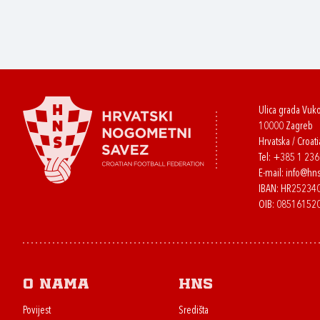
Ulica grada Vuk
10000 Zagreb
Hrvatska / Croati
Tel:
+385 1 23
E-mail:
info@hns
IBAN: HR2523
OIB: 08516152
O nama
HNS
Povijest
Središta