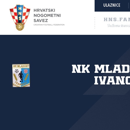
ULAZNICE
HNS.FA
Službena stranic
NK Mlad
Ivan