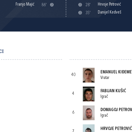
Franjo Majić
Hrvoje Petrović
86'
28'
Danijel Kedveš
35'
CI
EMANUEL KIĐEME
40
Vratar
FABIJAN KUŠIĆ
4
Igrač
DOMAGOJ PETROV
6
Igrač
HRVOJE PETROVIĆ
7