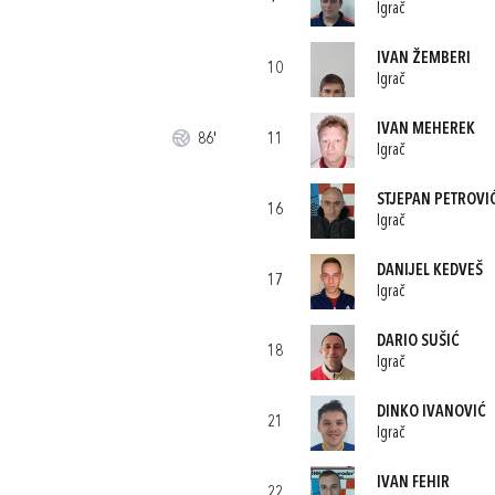
Igrač
IVAN ŽEMBERI
10
Igrač
IVAN MEHEREK
86'
11
Igrač
STJEPAN PETROVI
16
Igrač
DANIJEL KEDVEŠ
17
Igrač
DARIO SUŠIĆ
18
Igrač
DINKO IVANOVIĆ
21
Igrač
IVAN FEHIR
22