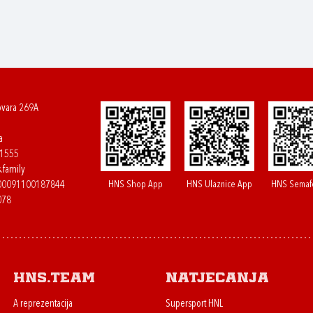
ovara 269A
a
61555
.family
HNS Shop App
HNS Ulaznice App
HNS Semaf
400091100187844
078
HNS.team
Natjecanja
A reprezentacija
Supersport HNL