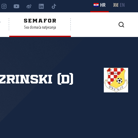
HR
EN
A
SEMAFOR
Sva domaća natjecanja
Zrinski (D)