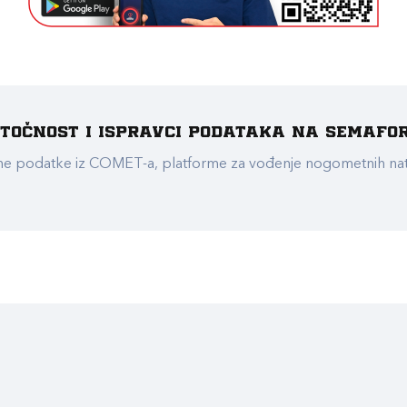
e točnost i ispravci podataka na Semafo
ualne podatke iz COMET-a, platforme za vođenje nogometnih n