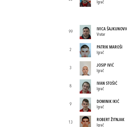
Igrač
IVICA ŠAJKUNOVI
99
Vratar
PATRIK MAROŠI
2
Igrač
JOSIP IVIĆ
3
Igrač
IVAN STOŠIĆ
8
Igrač
DOMINIK IKIĆ
9
Igrač
ROBERT ŽITNJAK
13
Igrač