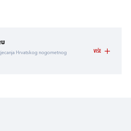
ru
VIŠE
atjecanja Hrvatskog nogometnog