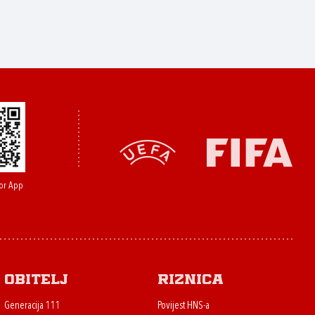
or App
Obitelj
Riznica
Generacija 111
Povijest HNS-a