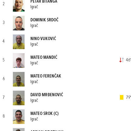
PETAR BITANGA
2
Igrač
DOMINIK SRDOČ
3
Igrač
NINO VUKOVIĆ
4
Igrač
MATEO MANDIĆ
5
46'
Igrač
MATEO FERENČAK
6
Igrač
DAVID MRĐENOVIĆ
7
79'
Igrač
MATEO SROK
(C)
8
Igrač