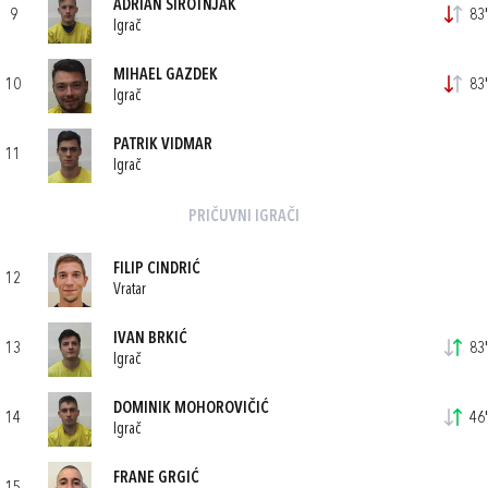
ADRIAN SIROTNJAK
9
83'
Igrač
MIHAEL GAZDEK
10
83'
Igrač
PATRIK VIDMAR
11
Igrač
PRIČUVNI IGRAČI
FILIP CINDRIĆ
12
Vratar
IVAN BRKIĆ
13
83'
Igrač
DOMINIK MOHOROVIČIĆ
14
46'
Igrač
FRANE GRGIĆ