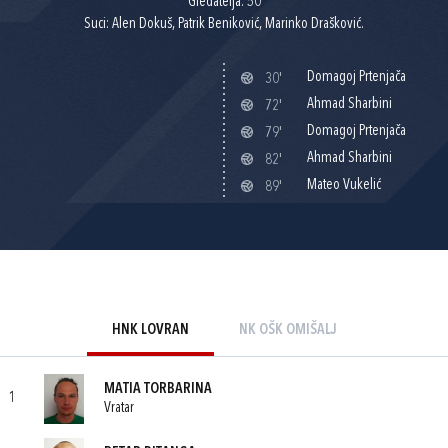
Gledatelja: 50
Suci: Alen Dokuš, Patrik Beniković, Marinko Drašković.
Domagoj Prtenjača
30'
Ahmad Sharbini
72'
Domagoj Prtenjača
79'
Ahmad Sharbini
82'
Mateo Vukelić
89'
HNK LOVRAN
NK OŠK OMIŠALJ
MATIA TORBARINA
1
Vratar