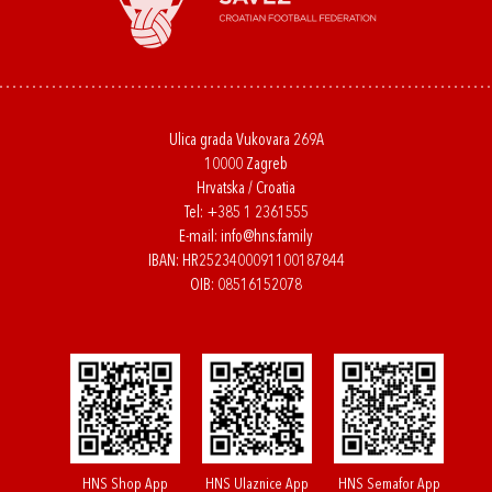
Ulica grada Vukovara 269A
10000 Zagreb
Hrvatska / Croatia
Tel:
+385 1 2361555
E-mail:
info@hns.family
IBAN: HR2523400091100187844
OIB: 08516152078
HNS Shop App
HNS Ulaznice App
HNS Semafor App