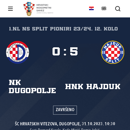
1.NL NS Split Pioniri 23/24, 12. kolo
0
:
5
NK
HNK Hajduk
Dugopolje
ZAVRŠENO
ŠC HRVATSKIH VITEZOVA, DUGOPOLJE, 31.10.2023. 10:30