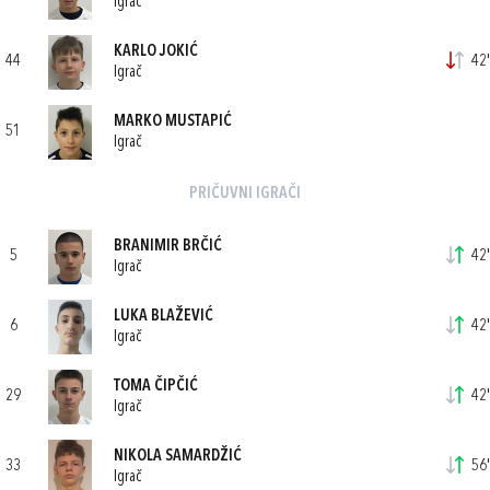
Igrač
KARLO JOKIĆ
44
42'
Igrač
MARKO MUSTAPIĆ
51
Igrač
PRIČUVNI IGRAČI
BRANIMIR BRČIĆ
5
42'
Igrač
LUKA BLAŽEVIĆ
6
42'
Igrač
TOMA ČIPČIĆ
29
42'
Igrač
NIKOLA SAMARDŽIĆ
33
56'
Igrač