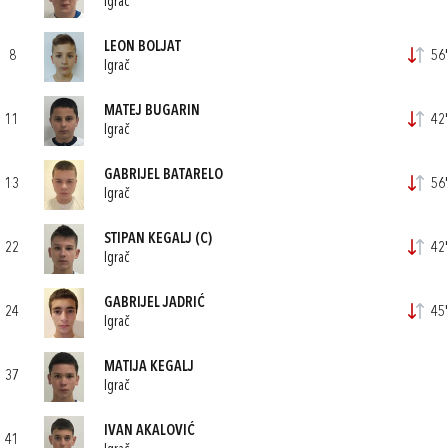
Igrač
LEON BOLJAT
8
56'
Igrač
MATEJ BUGARIN
11
42'
Igrač
GABRIJEL BATARELO
13
56'
Igrač
STIPAN KEGALJ
(C)
22
42'
Igrač
GABRIJEL JADRIĆ
24
45'
Igrač
MATIJA KEGALJ
37
Igrač
IVAN AKALOVIĆ
41