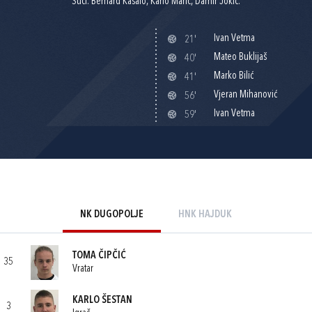
Suci: Bernard Kasalo, Karlo Marić, Damir Jokić.
Ivan Vetma
21'
Mateo Buklijaš
40'
Marko Bilić
41'
Vjeran Mihanović
56'
Ivan Vetma
59'
NK DUGOPOLJE
HNK HAJDUK
TOMA ČIPČIĆ
35
Vratar
KARLO ŠESTAN
3