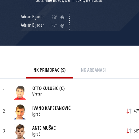
Suci: Ante Buzov, Damir Jokić, Ivan Gusić.
Adrian Bijader
28'
Adrian Bijader
57'
NK PRIMORAC (S)
NK ARBANASI
OTTO KULUŠIĆ
(C)
1
Vratar
IVANO KAPETANOVIĆ
2
47'
Igrač
ANTE MUŠAC
3
58'
Igrač