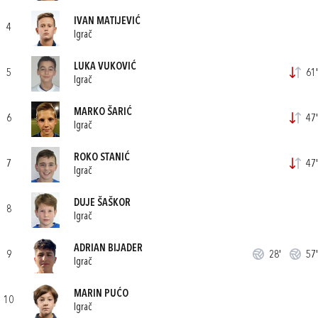
IVAN MATIJEVIĆ
4
Igrač
LUKA VUKOVIĆ
5
61'
Igrač
MARKO ŠARIĆ
6
47'
Igrač
ROKO STANIĆ
7
47'
Igrač
DUJE ŠAŠKOR
8
Igrač
ADRIAN BIJADER
9
28'
57'
Igrač
MARIN PUĆO
10
Igrač