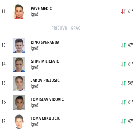
PAVE MEDIĆ
11
61'
Igrač
PRIČUVNI IGRAČI
DINO ŠPERANDA
13
47'
Igrač
STIPE MILIČEVIĆ
14
61'
Igrač
JAKOV PINJUŠIĆ
15
58'
Igrač
TOMISLAV VIDOVIĆ
16
61'
Igrač
TOMA MIKULIČIĆ
17
47'
Igrač