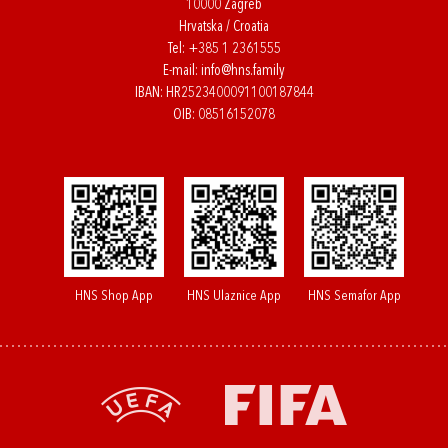
10000 Zagreb
Hrvatska / Croatia
Tel:
+385 1 2361555
E-mail:
info@hns.family
IBAN: HR2523400091100187844
OIB: 08516152078
HNS Shop App
HNS Ulaznice App
HNS Semafor App