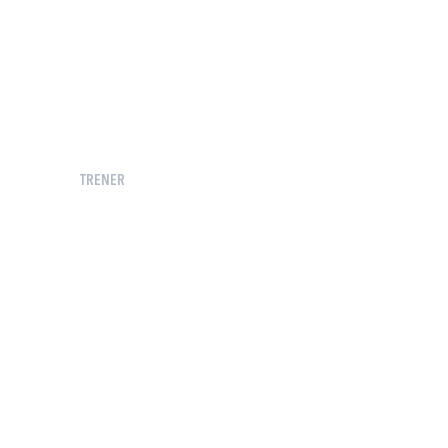
TRENER