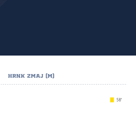
HRNK ZMAJ (M)
58'