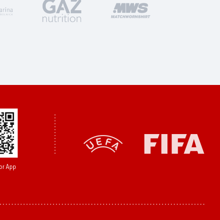
or App