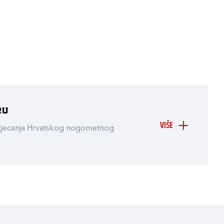
ru
VIŠE
atjecanja Hrvatskog nogometnog