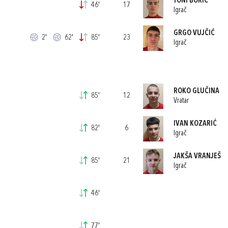
TONI BORIĆ
46'
17
Igrač
GRGO VUJČIĆ
2'
62'
85'
23
Igrač
ROKO GLUČINA
85'
12
Vratar
IVAN KOZARIĆ
82'
6
Igrač
JAKŠA VRANJEŠ
85'
21
Igrač
46'
77'