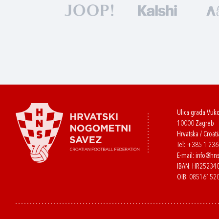
Ulica grada Vuk
10000 Zagreb
Hrvatska / Croati
Tel:
+385 1 23
E-mail:
info@hns
IBAN: HR2523
OIB: 08516152