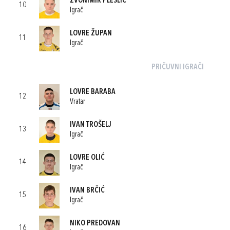
ZVONIMIR PLESLIĆ
10
Igrač
LOVRE ŽUPAN
11
Igrač
PRIČUVNI IGRAČI
LOVRE BARABA
12
Vratar
IVAN TROŠELJ
13
Igrač
LOVRE OLIĆ
14
Igrač
IVAN BRČIĆ
15
Igrač
NIKO PREDOVAN
16