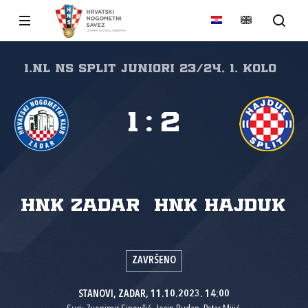
1.NL NS Split Juniori 23/24, 1. kolo
1
:
2
HNK Zadar
HNK Hajduk
ZAVRŠENO
STANOVI, ZADAR, 11.10.2023. 14:00