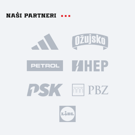
Naši partneri