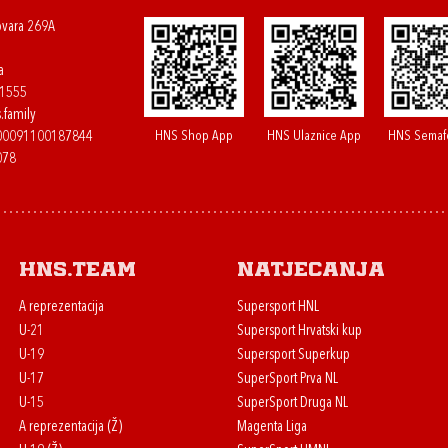
ovara 269A
a
61555
.family
HNS Shop App
HNS Ulaznice App
HNS Semaf
400091100187844
078
HNS.team
Natjecanja
A reprezentacija
Supersport HNL
U-21
Supersport Hrvatski kup
U-19
Supersport Superkup
U-17
SuperSport Prva NL
U-15
SuperSport Druga NL
A reprezentacija (Ž)
Magenta Liga