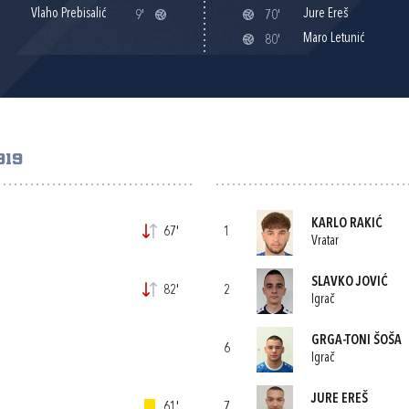
Vlaho Prebisalić
Jure Ereš
9'
70'
Maro Letunić
80'
919
KARLO RAKIĆ
67'
1
Vratar
SLAVKO JOVIĆ
82'
2
Igrač
GRGA-TONI ŠOŠA
6
Igrač
JURE EREŠ
61'
7