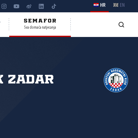
HR
EN
A
SEMAFOR
Sva domaća natjecanja
K Zadar