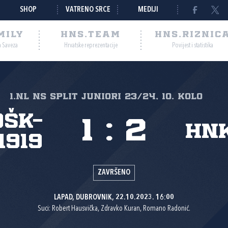
SHOP
VATRENO SRCE
MEDIJI
MILY
HNS.TEAM
HNS.RIZNIC
a Saveza
Hrvatske reprezentacije
Povijest i statistika
1.NL NS Split Juniori 23/24, 10. kolo
OŠK-
1
:
2
HN
1919
ZAVRŠENO
LAPAD, DUBROVNIK, 22.10.2023. 16:00
Suci: Robert Hausvička, Zdravko Kuran, Romano Radonić.