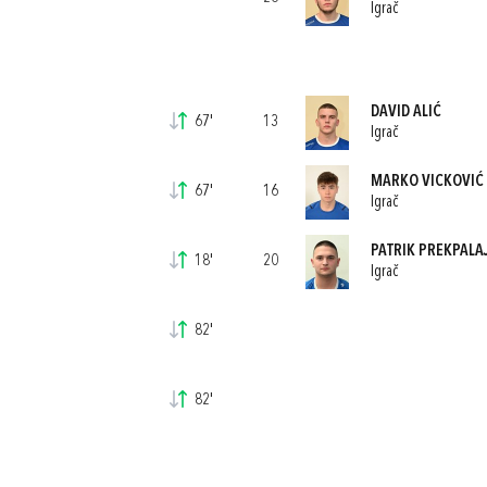
Igrač
DAVID ALIĆ
67'
13
Igrač
MARKO VICKOVIĆ
67'
16
Igrač
PATRIK PREKPALA
18'
20
Igrač
82'
82'