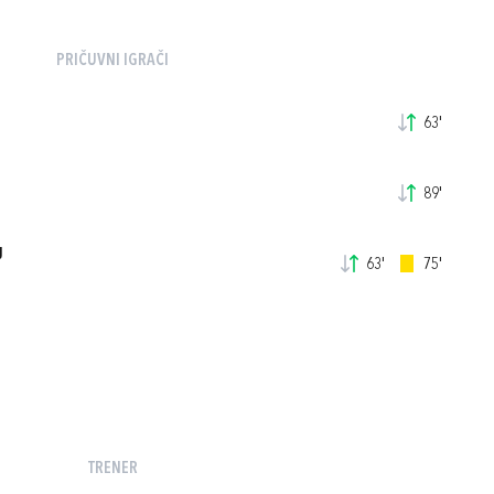
PRIČUVNI IGRAČI
63'
89'
J
63'
75'
TRENER