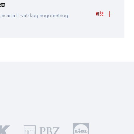
ru
VIŠE
atjecanja Hrvatskog nogometnog