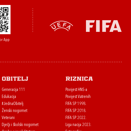
or App
Obitelj
Riznica
Generacija 111
Povijest HNS-a
Edukacija
Povijest Vatrenih
#JednaObitelj
FIFA SP 1998.
Ženski nogomet
FIFA SP 2018.
Veterani
FIFA SP 2022.
Dječji i školski nogomet
Liga nacija 2023.