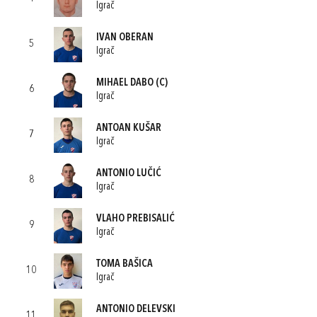
Igrač
IVAN OBERAN
5
Igrač
MIHAEL DABO
(C)
6
Igrač
ANTOAN KUŠAR
7
Igrač
ANTONIO LUČIĆ
8
Igrač
VLAHO PREBISALIĆ
9
Igrač
TOMA BAŠICA
10
Igrač
ANTONIO DELEVSKI
11