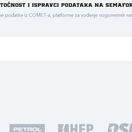
e točnost i ispravci podataka na Semafo
ualne podatke iz COMET-a, platforme za vođenje nogometnih n