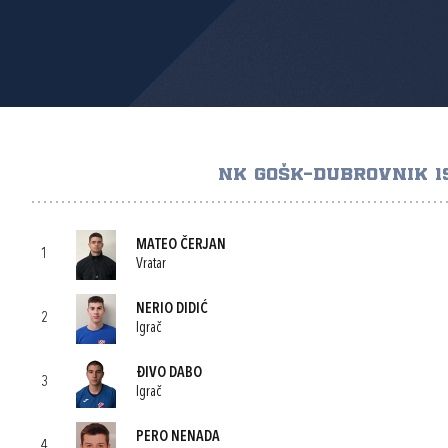
NK GOŠK-DUBROVNIK 1
MATEO ČERJAN
1
Vratar
NERIO DIDIĆ
2
Igrač
ĐIVO DABO
3
Igrač
PERO NENADA
4