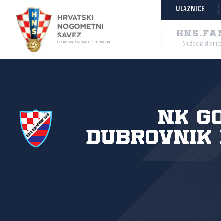
ULAZNICE
HNS.FA
Službena stranic
NK G
Dubrovnik 