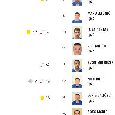
Igrač
MARO LETUNIĆ
8
Igrač
LUKA CRNJAK
68'
82'
10
Igrač
VICE MILETIĆ
14
Igrač
ZVONIMIR BEZER
67'
15
Igrač
NIKO BILIĆ
9'
18'
19
Igrač
DENIS GALIĆ
(C)
18'
25
Igrač
ROKO MORIĆ
26