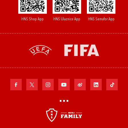
HNS Shop App
HNS Ulaznice App
HNS Semafor App