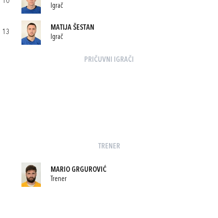
10
Igrač
MATIJA ŠESTAN
13
Igrač
PRIČUVNI IGRAČI
TRENER
MARIO GRGUROVIĆ
Trener