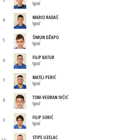
3
Igrač
MARIO RADAŠ
4
Igrač
ŠIMUN DŽAPO
5
Igrač
FILIP BATUR
6
Igrač
MATEJ PERIĆ
7
Igrač
TONI-VEDRAN IVČIĆ
8
Igrač
FILIP SORIĆ
9
Igrač
STIPE UZELAC