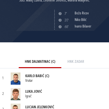
Suci: Matej Čulina, Zvonimir Sinovčić, Martina Matijević.
Božo Ricov
7'
Niko Bilić
20'
Ivano Bilaver
68'
HNK DALMATINAC (C)
HNK ZADAR
KARLO BABIĆ
(C)
1
Vratar
LUKA JOVIĆ
2
Igrač
LUCIAN JELENKOVIĆ