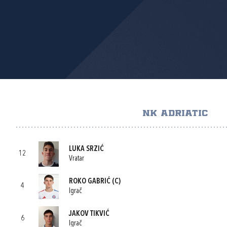
NK ADRIATIC
LUKA SRZIĆ
12
Vratar
ROKO GABRIĆ
(C)
4
Igrač
JAKOV TIKVIĆ
6
Igrač