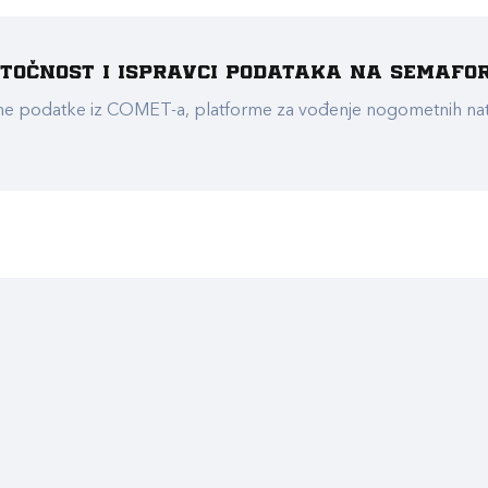
e točnost i ispravci podataka na Semafo
ualne podatke iz COMET-a, platforme za vođenje nogometnih n