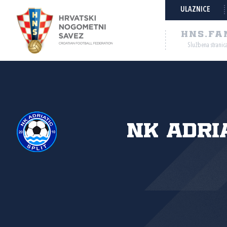
ULAZNICE
HNS.FA
Službena stranic
NK Adri