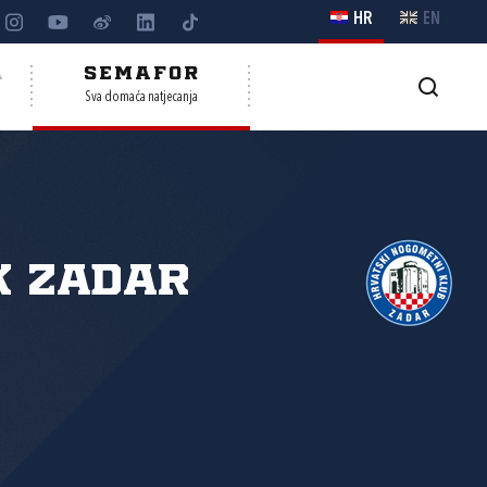
HR
EN
A
SEMAFOR
Sva domaća natjecanja
K Zadar