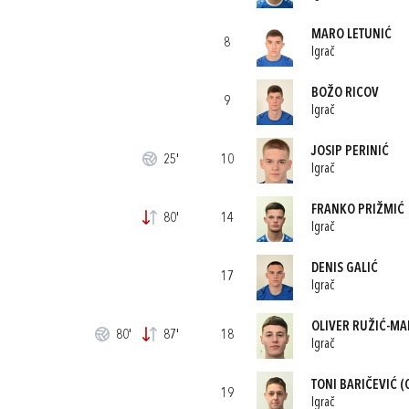
MARO LETUNIĆ
8
Igrač
BOŽO RICOV
9
Igrač
JOSIP PERINIĆ
25'
10
Igrač
FRANKO PRIŽMIĆ
80'
14
Igrač
DENIS GALIĆ
17
Igrač
OLIVER RUŽIĆ-MA
80'
87'
18
Igrač
TONI BARIČEVIĆ
(
19
Igrač