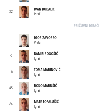
IVAN BUDALIĆ
22
Igrač
PRIČUVNI IGRAČI
IGOR ZAVOREO
1
Vratar
DAMIR ROGOŠIĆ
9
Igrač
TOMA MARINOVIĆ
18
Igrač
ROKO MARUŠIĆ
45
Igrač
MATE TOPALUŠIĆ
64
Igrač