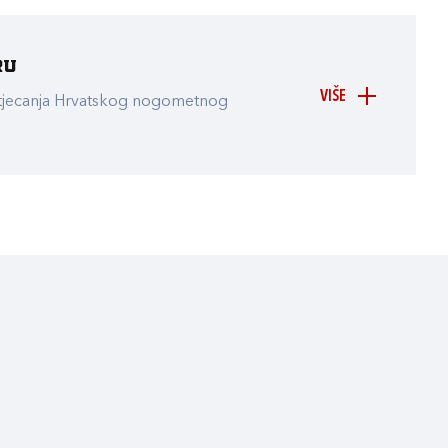
ru
VIŠE
atjecanja Hrvatskog nogometnog