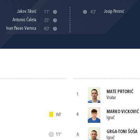
Jakov Tikvić
Josip Perinić
11'
43'
Antonio Ćaleta
25'
Ivan Pavao Varnica
80'
MATE PRTORIĆ
1
Vratar
MARKO VICKOVIĆ
66'
4
Igrač
GRGA-TONI ŠOŠA
11'
6
Igrač