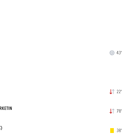
43'
22'
RKETIN
78'
C)
38'