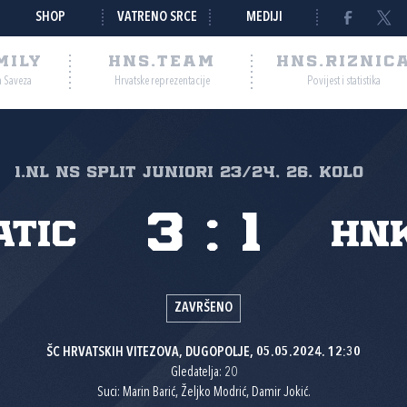
SHOP
VATRENO SRCE
MEDIJI
MILY
HNS.TEAM
HNS.RIZNIC
a Saveza
Hrvatske reprezentacije
Povijest i statistika
1.NL NS Split Juniori 23/24, 26. kolo
3
:
1
atic
HN
ZAVRŠENO
ŠC HRVATSKIH VITEZOVA, DUGOPOLJE, 05.05.2024. 12:30
Gledatelja: 20
Suci: Marin Barić, Željko Modrić, Damir Jokić.