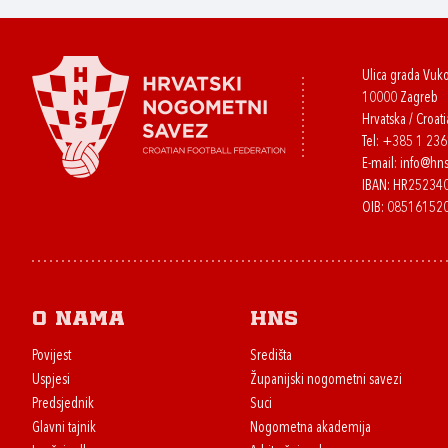
Ulica grada Vuk
10000 Zagreb
Hrvatska / Croati
Tel:
+385 1 23
E-mail:
info@hns
IBAN: HR2523
OIB: 08516152
O nama
HNS
Povijest
Središta
Uspjesi
Županijski nogometni savezi
Predsjednik
Suci
Glavni tajnik
Nogometna akademija