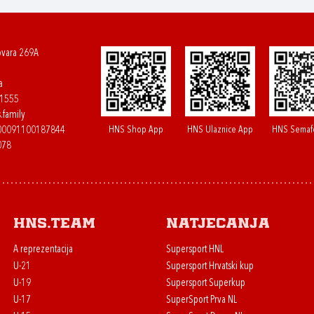
ovara 269A
a
61555
.family
HNS Shop App
HNS Ulaznice App
HNS Semaf
400091100187844
078
HNS.team
Natjecanja
A reprezentacija
Supersport HNL
U-21
Supersport Hrvatski kup
U-19
Supersport Superkup
U-17
SuperSport Prva NL