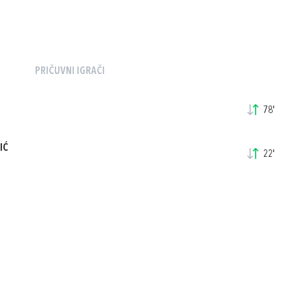
PRIČUVNI IGRAČI
78'
IĆ
22'