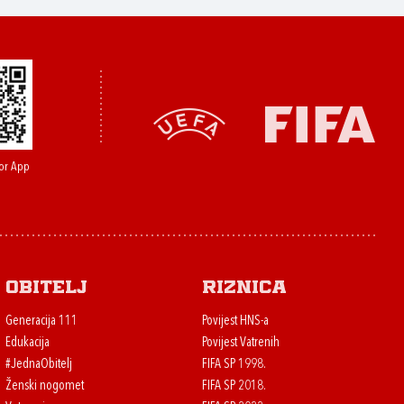
or App
Obitelj
Riznica
Generacija 111
Povijest HNS-a
Edukacija
Povijest Vatrenih
#JednaObitelj
FIFA SP 1998.
Ženski nogomet
FIFA SP 2018.