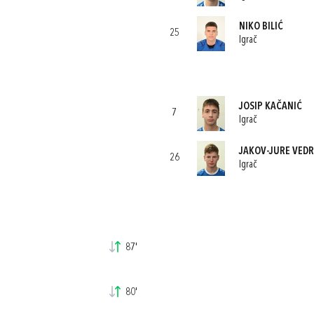
NIKO BILIĆ
25
Igrač
JOSIP KAČANIĆ
7
Igrač
JAKOV-JURE VEDR
26
Igrač
87'
80'