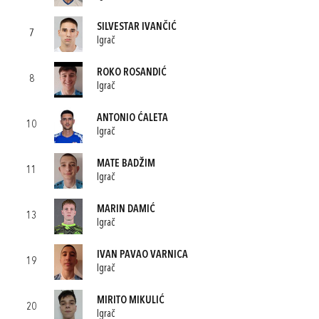
SILVESTAR IVANČIĆ
7
Igrač
ROKO ROSANDIĆ
8
Igrač
ANTONIO ĆALETA
10
Igrač
MATE BADŽIM
11
Igrač
MARIN DAMIĆ
13
Igrač
IVAN PAVAO VARNICA
19
Igrač
MIRITO MIKULIĆ
20
Igrač