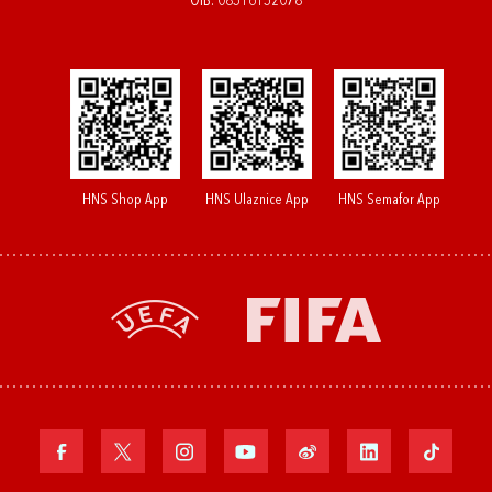
OIB: 08516152078
HNS Shop App
HNS Ulaznice App
HNS Semafor App