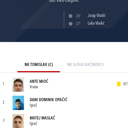
Suci: Karlo Ešegović.
Josip Vladić
28'
Luka Vladić
37'
NK TOMISLAV (C)
NK SLOGA RAČINOVCI
ANTE MIOČ
1
45'
Vratar
DANI DOMINIK OPAČIĆ
2
Igrač
MATEJ MASLAČ
3
Igrač