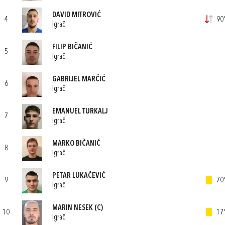
DAVID MITROVIĆ
4
90'
Igrač
FILIP BIČANIĆ
5
Igrač
GABRIJEL MARČIĆ
6
Igrač
EMANUEL TURKALJ
7
Igrač
MARKO BIČANIĆ
8
Igrač
PETAR LUKAČEVIĆ
9
70'
Igrač
MARIN NESEK
(C)
10
17'
Igrač