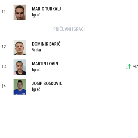
MARIO TURKALJ
11
Igrač
PRIČUVNI IGRAČI
DOMINIK BARIĆ
12
Vratar
MARTIN LOVIN
13
90'
Igrač
JOSIP BOŠKOVIĆ
14
Igrač