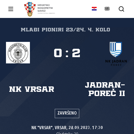
MLAĐI PIONIRI 23/24, 4. kolo
0
:
2
Jadran-
NK Vrsar
Poreč II
ZAVRŠENO
NK "VRSAR", VRSAR, 28.09.2023. 17:30