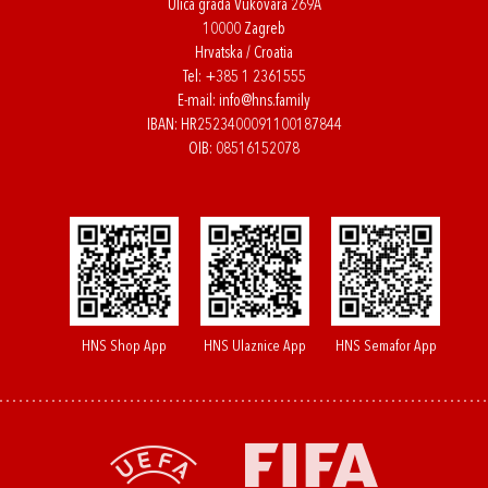
Ulica grada Vukovara 269A
10000 Zagreb
Hrvatska / Croatia
Tel:
+385 1 2361555
E-mail:
info@hns.family
IBAN: HR2523400091100187844
OIB: 08516152078
HNS Shop App
HNS Ulaznice App
HNS Semafor App