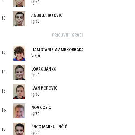
Igrač
ANDRIJA IVKOVIĆ
13
Igrač
PRIČUVNI IGRAČI
LIAM STANISLAV MRKOBRADA
12
Vratar
LOVRO JANKO
14
Igrač
IVAN POPOVIĆ
15
Igrač
NOA ĆOSIĆ
16
Igrač
ENCO MARKULINČIĆ
17
Igrač