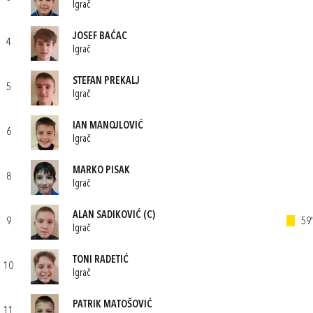
Igrač
JOSEF BAĆAC
4
Igrač
STEFAN PREKALJ
5
Igrač
IAN MANOJLOVIĆ
6
Igrač
MARKO PISAK
8
Igrač
ALAN SADIKOVIĆ
(C)
9
59'
Igrač
TONI RADETIĆ
10
Igrač
PATRIK MATOŠOVIĆ
11