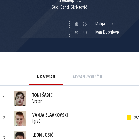
Gledatelja: 30
Suci: Sandi Skrletović.
Matija Janko
26'
Ivan Dobrilović
60'
NK VRSAR
JADRAN-POREČ II
TONI ŠABIĆ
1
Vratar
VANJA SLAVKOVSKI
2
25'
Igrač
LEON JOSIĆ
3