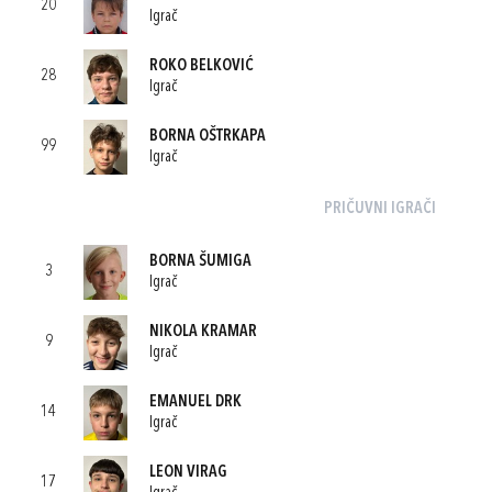
20
Igrač
ROKO BELKOVIĆ
28
Igrač
BORNA OŠTRKAPA
99
Igrač
PRIČUVNI IGRAČI
BORNA ŠUMIGA
3
Igrač
NIKOLA KRAMAR
9
Igrač
EMANUEL DRK
14
Igrač
LEON VIRAG
17