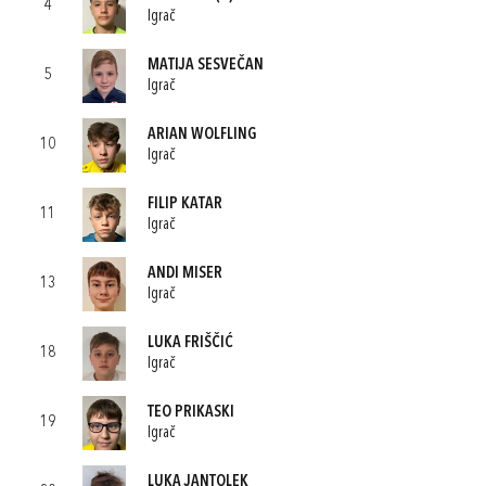
4
Igrač
MATIJA SESVEČAN
5
Igrač
ARIAN WOLFLING
10
Igrač
FILIP KATAR
11
Igrač
ANDI MISER
13
Igrač
LUKA FRIŠČIĆ
18
Igrač
TEO PRIKASKI
19
Igrač
LUKA JANTOLEK