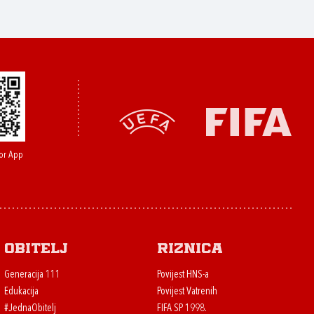
or App
Obitelj
Riznica
Generacija 111
Povijest HNS-a
Edukacija
Povijest Vatrenih
#JednaObitelj
FIFA SP 1998.