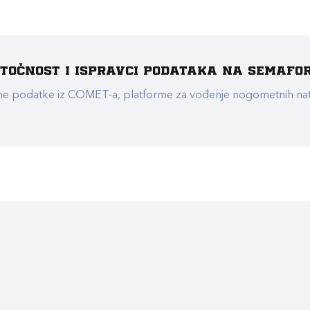
e točnost i ispravci podataka na Semafo
ualne podatke iz COMET-a, platforme za vođenje nogometnih n