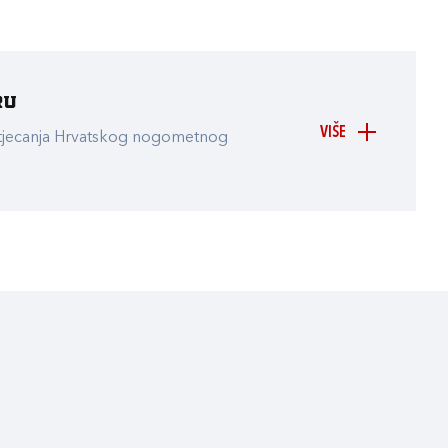
ru
VIŠE
atjecanja Hrvatskog nogometnog