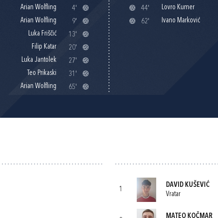
Arian Wolfling
Lovro Kumer
4'
44'
Arian Wolfling
Ivano Marković
9'
62'
Luka Friščić
13'
Filip Katar
20'
Luka Jantolek
27'
Teo Prikaski
31'
Arian Wolfling
65'
DAVID KUŠEVIĆ
1
Vratar
MATEO KOČMAR