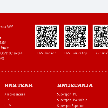
ovara 269A
a
61555
.family
HNS Shop App
HNS Ulaznice App
HNS Semaf
400091100187844
078
HNS.team
Natjecanja
A reprezentacija
Supersport HNL
U-21
Supersport Hrvatski kup
U-19
Supersport Superkup