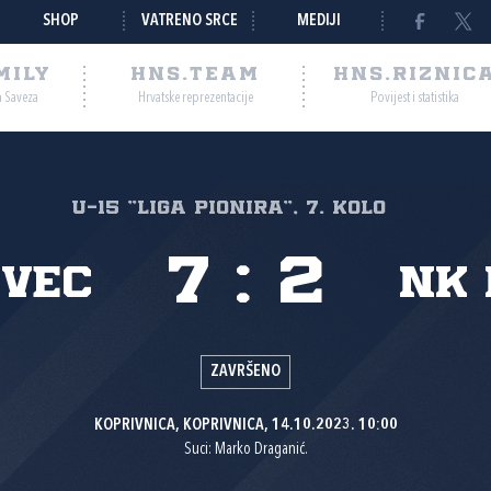
SHOP
VATRENO SRCE
MEDIJI
MILY
HNS.TEAM
HNS.RIZNIC
a Saveza
Hrvatske reprezentacije
Povijest i statistika
U-15 "Liga pionira", 7. kolo
7
:
2
ovec
NK
ZAVRŠENO
KOPRIVNICA, KOPRIVNICA, 14.10.2023. 10:00
Suci: Marko Draganić.