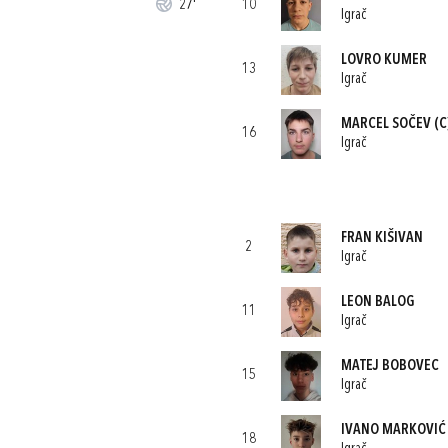
27'
10
Igrač
LOVRO KUMER
13
Igrač
MARCEL SOČEV
(C
16
Igrač
FRAN KIŠIVAN
2
Igrač
LEON BALOG
11
Igrač
MATEJ BOBOVEC
15
Igrač
IVANO MARKOVIĆ
18