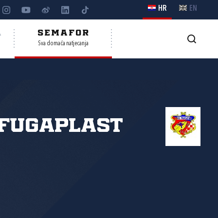
HR
EN
A
SEMAFOR
Sva domaća natjecanja
 Fugaplast