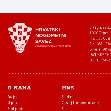
Ulica grada Vuk
10000 Zagreb
Hrvatska / Croati
Tel:
+385 1 23
E-mail:
info@hns
IBAN: HR2523
OIB: 08516152
O nama
HNS
Povijest
Središta
Uspjesi
Županijski nogometni savezi
Predsjednik
Suci