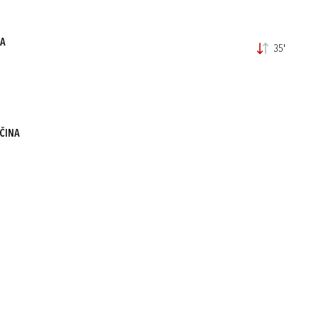
NA
35'
ČINA