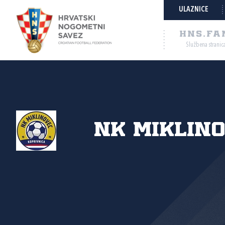
ULAZNICE
HNS.FA
Službena stranic
NK Miklin