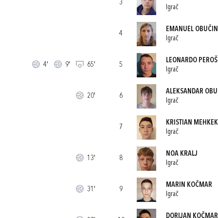
3
Igrač
EMANUEL OBUČI
4
Igrač
LEONARDO PEROŠ
4'
9'
65'
5
Igrač
ALEKSANDAR OBU
20'
6
Igrač
KRISTIAN MEHKEK
7
Igrač
NOA KRALJ
13'
8
Igrač
MARIN KOČMAR
31'
9
Igrač
DORIJAN KOČMAR