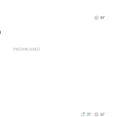
44'
)
PRIČUVNI IGRAČI
35'
62'