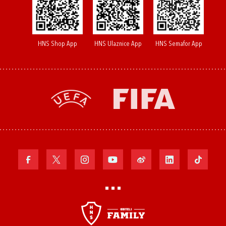
HNS Shop App
HNS Ulaznice App
HNS Semafor App