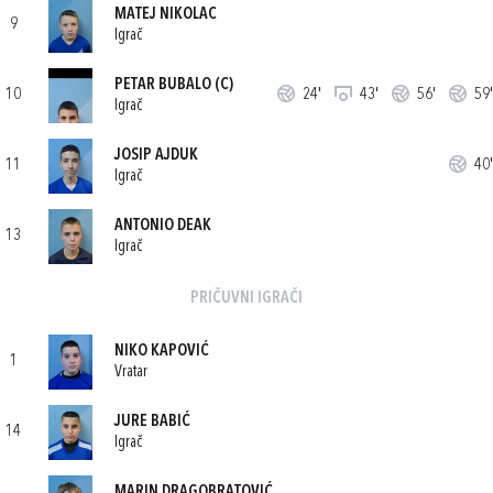
MATEJ NIKOLAC
9
Igrač
PETAR BUBALO
(C)
10
24'
43'
56'
59'
Igrač
JOSIP AJDUK
11
40'
Igrač
ANTONIO DEAK
13
Igrač
PRIČUVNI IGRAČI
NIKO KAPOVIĆ
1
Vratar
JURE BABIĆ
14
Igrač
MARIN DRAGOBRATOVIĆ