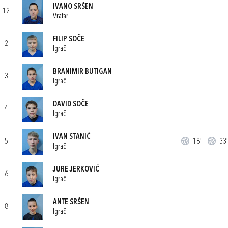
IVANO SRŠEN
12
Vratar
FILIP SOČE
2
Igrač
BRANIMIR BUTIGAN
3
Igrač
DAVID SOČE
4
Igrač
IVAN STANIĆ
5
18'
33'
Igrač
JURE JERKOVIĆ
6
Igrač
ANTE SRŠEN
8
Igrač