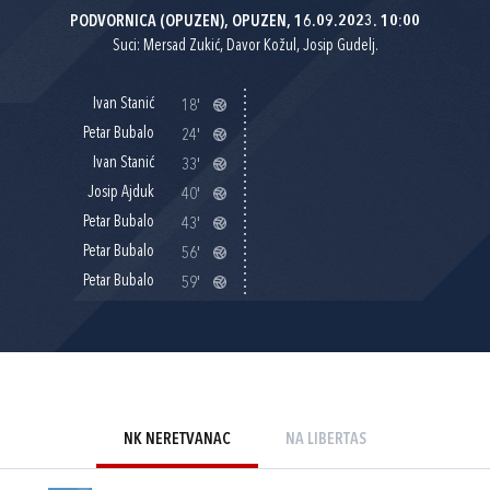
PODVORNICA (OPUZEN), OPUZEN, 16.09.2023. 10:00
Suci: Mersad Zukić, Davor Kožul, Josip Gudelj.
Ivan Stanić
18'
Petar Bubalo
24'
Ivan Stanić
33'
Josip Ajduk
40'
Petar Bubalo
43'
Petar Bubalo
56'
Petar Bubalo
59'
NK NERETVANAC
NA LIBERTAS