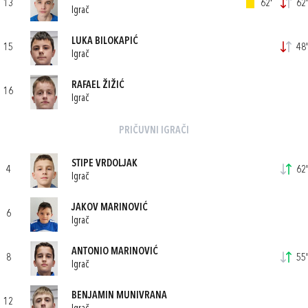
13
62'
62'
Igrač
LUKA BILOKAPIĆ
15
48'
Igrač
RAFAEL ŽIŽIĆ
16
Igrač
PRIČUVNI IGRAČI
STIPE VRDOLJAK
4
62'
Igrač
JAKOV MARINOVIĆ
6
Igrač
ANTONIO MARINOVIĆ
8
55'
Igrač
BENJAMIN MUNIVRANA
12