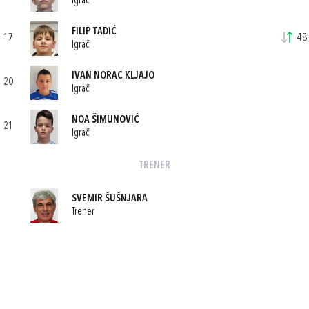
Igrač
FILIP TADIĆ
17
48'
Igrač
IVAN NORAC KLJAJO
20
Igrač
NOA ŠIMUNOVIĆ
21
Igrač
TRENER
SVEMIR ŠUŠNJARA
Trener