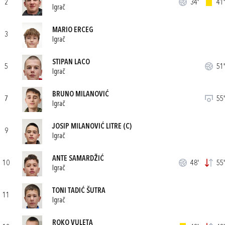
2
34'
41'
Igrač
MARIO ERCEG
3
Igrač
STIPAN LACO
5
51'
Igrač
BRUNO MILANOVIĆ
7
55'
Igrač
JOSIP MILANOVIĆ LITRE
(C)
9
Igrač
ANTE SAMARDŽIĆ
10
48'
55'
Igrač
TONI TADIĆ ŠUTRA
11
Igrač
ROKO VULETA