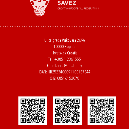
Ulica grada Vukovara 269A
10000 Zagreb
Hrvatska / Croatia
Tel:
+385 1 2361555
E-mail:
info@hns.family
IBAN: HR2523400091100187844
OIB: 08516152078