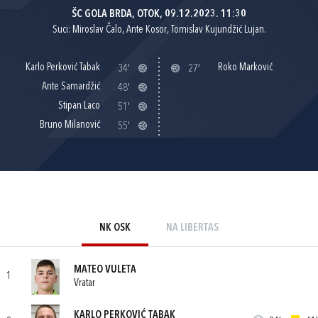
ŠC GOLA BRDA, OTOK, 09.12.2023. 11:30
Suci: Miroslav Čalo, Ante Kosor, Tomislav Kujundžić Lujan.
Karlo Perković Tabak
Roko Marković
34'
27'
Ante Samardžić
48'
Stipan Laco
51'
Bruno Milanović
55'
NK OSK
NA LIBERTAS
MATEO VULETA
1
Vratar
KARLO PERKOVIĆ TABAK