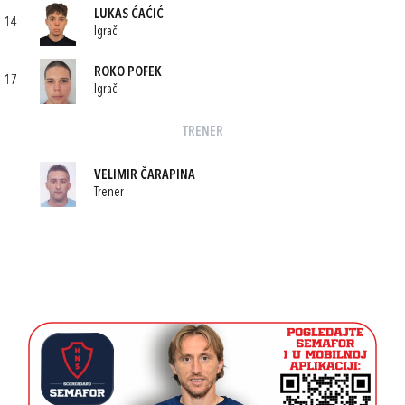
LUKAS ĆAĆIĆ
14
Igrač
ROKO POFEK
17
Igrač
TRENER
VELIMIR ČARAPINA
Trener