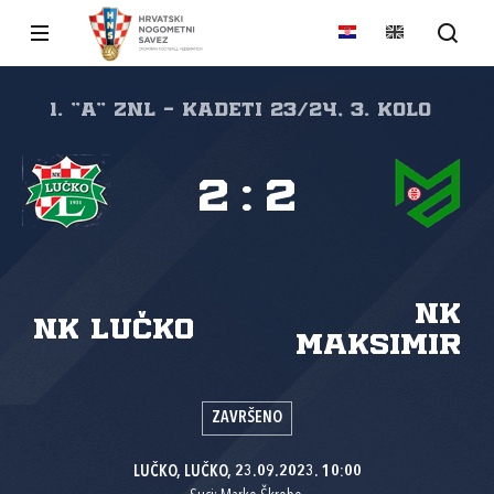
1. "A" ZNL - KADETI 23/24, 3. kolo
2
:
2
NK
NK Lučko
Maksimir
ZAVRŠENO
LUČKO, LUČKO, 23.09.2023. 10:00