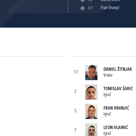
84'
Fran Vranjić
87'
DANIEL ŽITNJAK
10
Vratar
TOMISLAV ŠARIĆ
2
Igrač
FRAN VRANJIĆ
5
Igrač
LEON VLAINIĆ
7
Igrač