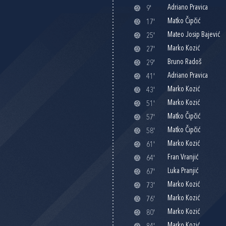
Adriano Pravica
9'
Matko Čipčić
17'
Mateo Josip Bajević
25'
Marko Kozić
27'
Bruno Radoš
29'
Adriano Pravica
41'
Marko Kozić
43'
Marko Kozić
51'
Matko Čipčić
57'
Matko Čipčić
58'
Marko Kozić
61'
Fran Vranjić
64'
Luka Pranjić
67'
Marko Kozić
73'
Marko Kozić
76'
Marko Kozić
80'
Marko Kozić