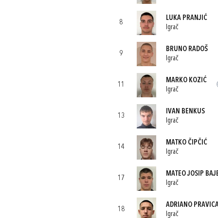
LUKA PRANJIĆ
8
Igrač
BRUNO RADOŠ
9
Igrač
MARKO KOZIĆ
11
Igrač
IVAN BENKUS
13
Igrač
MATKO ČIPČIĆ
14
Igrač
MATEO JOSIP BAJ
17
Igrač
ADRIANO PRAVIC
18
Igrač