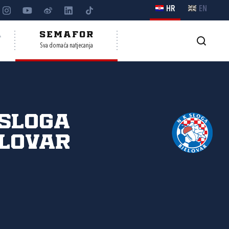
HR
EN
A
SEMAFOR
Sva domaća natjecanja
Sloga
lovar