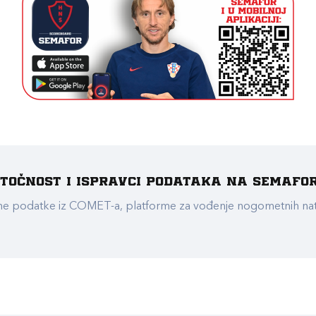
e točnost i ispravci podataka na Semafo
ualne podatke iz COMET-a, platforme za vođenje nogometnih n