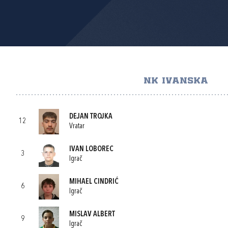
NK IVANSKA
DEJAN TROJKA
12
Vratar
IVAN LOBOREC
3
Igrač
MIHAEL CINDRIĆ
6
Igrač
MISLAV ALBERT
9
Igrač