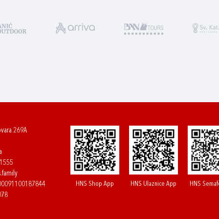
ovara 269A
a
61555
.family
HNS Shop App
HNS Ulaznice App
HNS Semaf
400091100187844
078