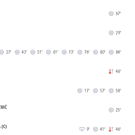
67'
29'
27'
43'
51'
61'
73'
76'
80'
84'
46'
17'
57'
58'
EVIĆ
25'
A
(C)
9'
41'
46'