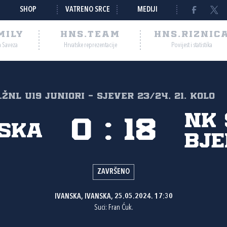
SHOP
VATRENO SRCE
MEDIJI
MILY
HNS.TEAM
HNS.RIZNIC
a Saveza
Hrvatske reprezentacije
Povijest i statistika
1.ŽNL U19 juniori - SJEVER 23/24, 21. kolo
NK 
0
:
18
nska
Bje
ZAVRŠENO
IVANSKA, IVANSKA, 25.05.2024. 17:30
Suci: Fran Ćuk.