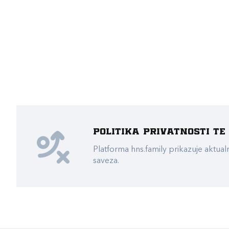
Politika privatnosti t
Platforma hns.family prikazuje akt
saveza.