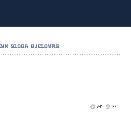
NK SLOGA BJELOVAR
64'
87'