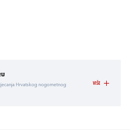
ru
VIŠE
atjecanja Hrvatskog nogometnog