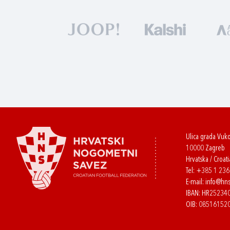
Ulica grada Vuk
10000 Zagreb
Hrvatska / Croati
Tel:
+385 1 23
E-mail:
info@hns
IBAN: HR2523
OIB: 08516152