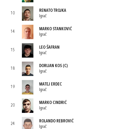
RENATO TROJKA
10
Igrač
MARKO STANKOVIĆ
14
Igrač
LEO ŠAFRAN
15
Igrač
DORIJAN KOS
(C)
18
Igrač
MATEJ ERDEC
19
Igrač
MARKO CINDRIĆ
20
Igrač
ROLANDO REBROVIĆ
24
Igrač