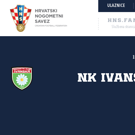
ULAZNICE
HNS.FA
Službena stranic
NK Iva