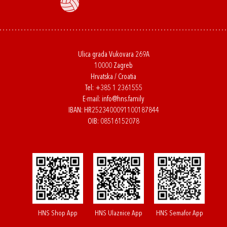
Ulica grada Vukovara 269A
10000 Zagreb
Hrvatska / Croatia
Tel:
+385 1 2361555
E-mail:
info@hns.family
IBAN: HR2523400091100187844
OIB: 08516152078
HNS Shop App
HNS Ulaznice App
HNS Semafor App