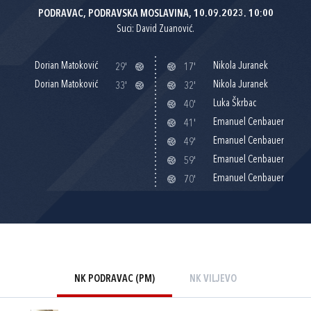
PODRAVAC, PODRAVSKA MOSLAVINA, 10.09.2023. 10:00
Suci: David Zuanović.
Dorian Matoković
Nikola Juranek
29'
17'
Dorian Matoković
Nikola Juranek
33'
32'
Luka Škrbac
40'
Emanuel Cenbauer
41'
Emanuel Cenbauer
49'
Emanuel Cenbauer
59'
Emanuel Cenbauer
70'
NK PODRAVAC (PM)
NK VILJEVO