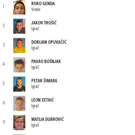
ROKO GENDA
1
Vratar
JAKOV TROŠIĆ
2
Igrač
DORIJAN OPUVAČIĆ
3
Igrač
PAVAO BOŠNJAK
4
Igrač
PETAR ŠIMARA
5
Igrač
LEON ZETAIĆ
6
Igrač
MATIJA DUBROVIĆ
9
Igrač