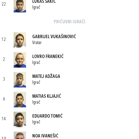
LUKAS ŠAKIĆ
22
Igrač
PRIČUVNI IGRAČI
GABRIJEL VUKAŠINOVIĆ
12
Vratar
LOVRO FRANEKIĆ
2
Igrač
MATEJ ADŽAGA
3
Igrač
MATIAS KLJAJIĆ
6
Igrač
EDUARDO TOMIĆ
14
Igrač
NOA IVANEŠIĆ