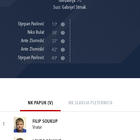
Gledatelja: 70
Suci: Gabrijel Strnak.
Stjepan Pavlović
10'
Niko Bulat
36'
Ante Zlomislić
37'
Ante Zlomislić
42'
Stjepan Pavlović
49'
NK PAPUK (V)
NK SLAVIJA PLETERNICA
FILIP SOUKUP
1
Vratar