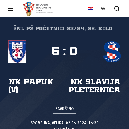
ŽNL PŽ početnici 23/24, 26. kolo
5
:
0
NK Papuk
NK Slavija
(V)
Pleternica
ZAVRŠENO
SRC VELIKA, VELIKA, 02.06.2024. 16:30