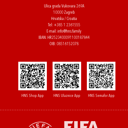
Ulica grada Vukovara 269A
10000 Zagreb
Hrvatska / Croatia
Tel:
+385 1 2361555
E-mail:
info@hns.family
IBAN: HR2523400091100187844
OIB: 08516152078
HNS Shop App
HNS Ulaznice App
HNS Semafor App