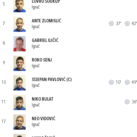
LOVRO SOUKUP
5
Igrač
ANTE ZLOMISLIĆ
7
37'
42'
Igrač
GABRIEL ILIČIĆ
8
Igrač
ROKO SENJ
9
Igrač
STJEPAN PAVLOVIĆ
(C)
10
10'
49'
Igrač
NIKO BULAT
11
36'
Igrač
NEO VIDOVIĆ
17
Igrač