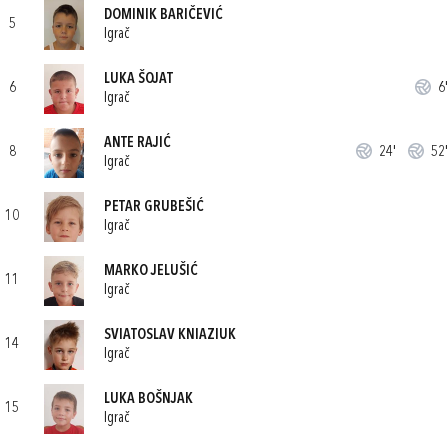
DOMINIK BARIČEVIĆ
5
Igrač
LUKA ŠOJAT
6
6'
Igrač
ANTE RAJIĆ
8
24'
52'
Igrač
PETAR GRUBEŠIĆ
10
Igrač
MARKO JELUŠIĆ
11
Igrač
SVIATOSLAV KNIAZIUK
14
Igrač
LUKA BOŠNJAK
15
Igrač