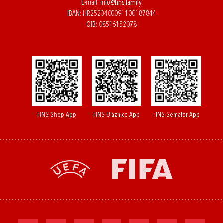
E-mail:
info@hns.family
IBAN: HR2523400091100187844
OIB: 08516152078
HNS Shop App
HNS Ulaznice App
HNS Semafor App