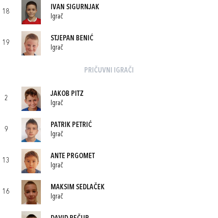
IVAN SIGURNJAK
18
Igrač
STJEPAN BENIĆ
19
Igrač
PRIČUVNI IGRAČI
JAKOB PITZ
2
Igrač
PATRIK PETRIĆ
9
Igrač
ANTE PRGOMET
13
Igrač
MAKSIM SEDLAČEK
16
Igrač