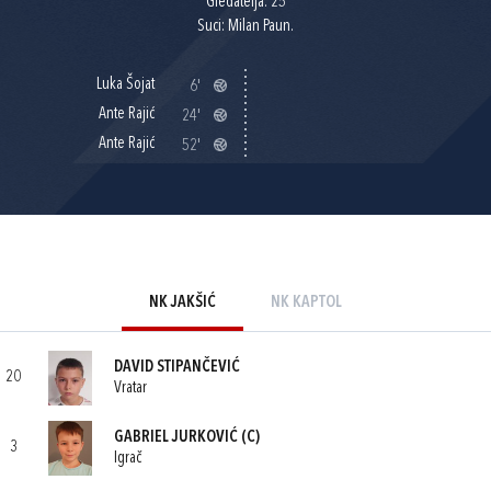
Gledatelja: 25
Suci: Milan Paun.
Luka Šojat
6'
Ante Rajić
24'
Ante Rajić
52'
NK JAKŠIĆ
NK KAPTOL
DAVID STIPANČEVIĆ
20
Vratar
GABRIEL JURKOVIĆ
(C)
3
Igrač