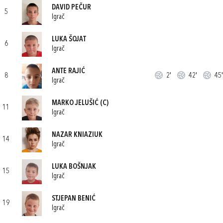
DAVID PEČUR
5
Igrač
LUKA ŠOJAT
6
Igrač
ANTE RAJIĆ
8
2'
42'
45'
Igrač
MARKO JELUŠIĆ
(C)
11
Igrač
NAZAR KNIAZIUK
14
Igrač
LUKA BOŠNJAK
15
Igrač
STJEPAN BENIĆ
19
Igrač