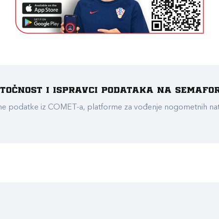
e točnost i ispravci podataka na Semafo
ualne podatke iz COMET-a, platforme za vođenje nogometnih n