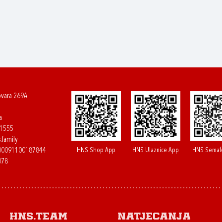
ovara 269A
a
61555
.family
HNS Shop App
HNS Ulaznice App
HNS Semaf
400091100187844
078
HNS.team
Natjecanja