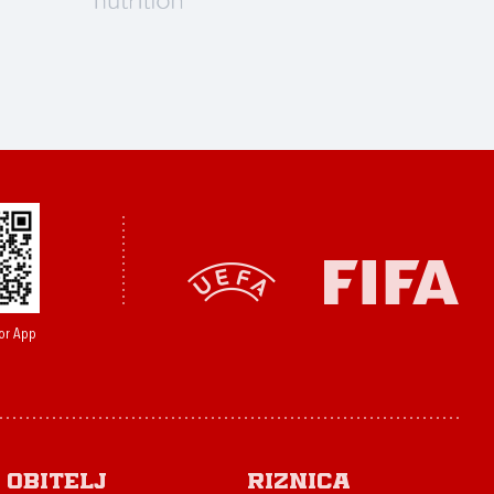
or App
Obitelj
Riznica