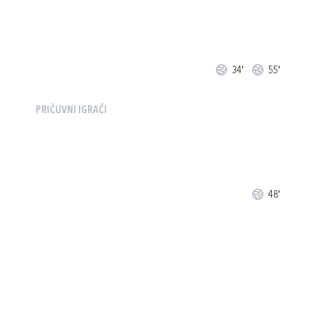
34'
55'
PRIČUVNI IGRAČI
48'