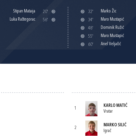
Stipan Mataija
Marko Žic
20'
32'
Luka Raštegorac
Maro Mustapić
56'
34'
Dominik Ružić
48'
Maro Mustapić
55'
Anel Veljačić
60'
KARLO MATIĆ
1
Vratar
MARKO SILIĆ
2
Igrač