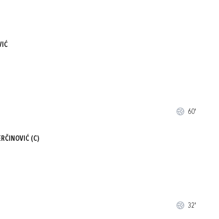
VIĆ
60'
ERČINOVIĆ
(C)
32'