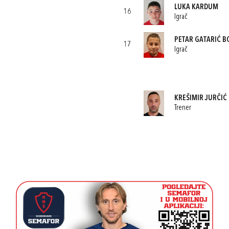
LUKA KARDUM
16
Igrač
PETAR GATARIĆ B
17
Igrač
KREŠIMIR JURČIĆ
Trener