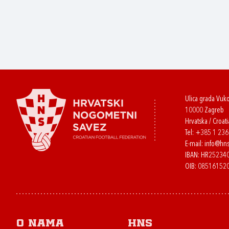
Ulica grada Vuk
10000 Zagreb
Hrvatska / Croati
Tel:
+385 1 23
E-mail:
info@hns
IBAN: HR2523
OIB: 08516152
O nama
HNS