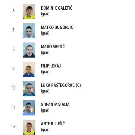
DOMINIK GALETIĆ
6
Igrač
MATKO DUGONJIĆ
7
Igrač
MARO SVETIĆ
8
Igrač
FILIP LEKAJ
9
Igrač
LUKA RAŠTEGORAC
(C)
10
Igrač
STIPAN MATAIJA
11
Igrač
ANTE BILUŠIĆ
13
Igrač