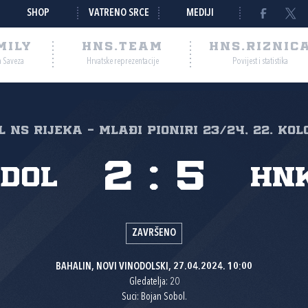
SHOP
VATRENO SRCE
MEDIJI
MILY
HNS.TEAM
HNS.RIZNIC
a Saveza
Hrvatske reprezentacije
Povijest i statistika
NL NS Rijeka - mlađi pioniri 23/24, 22. kol
2
:
5
odol
HNK
ZAVRŠENO
BAHALIN, NOVI VINODOLSKI, 27.04.2024. 10:00
Gledatelja: 20
Suci: Bojan Sobol.