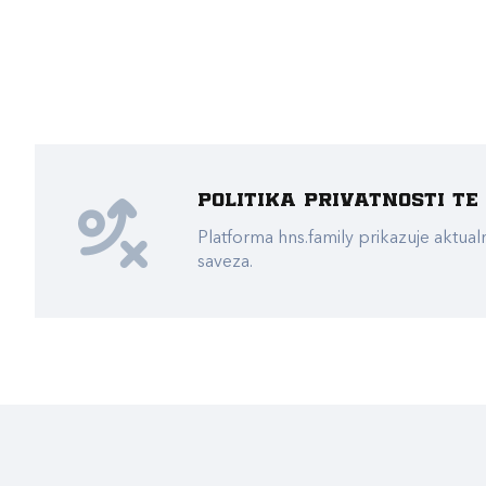
Politika privatnosti t
Platforma hns.family prikazuje akt
saveza.