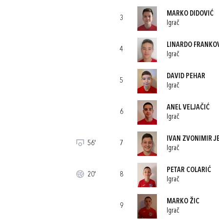
MARKO DIDOVIĆ
3
Igrač
LINARDO FRANKO
4
Igrač
DAVID PEHAR
5
Igrač
ANEL VELJAČIĆ
6
Igrač
IVAN ZVONIMIR J
56'
7
Igrač
PETAR COLARIĆ
20'
8
Igrač
MARKO ŽIC
9
Igrač