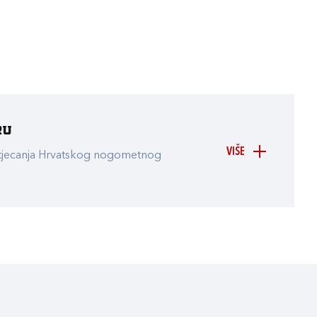
ru
VIŠE
atjecanja Hrvatskog nogometnog