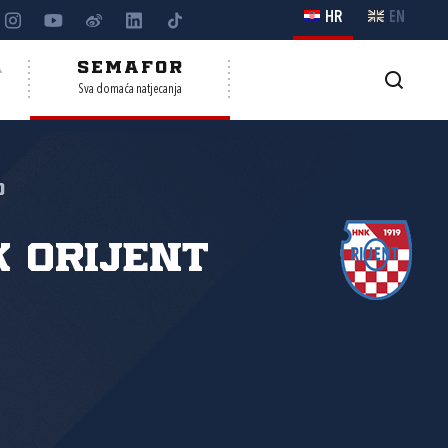
HR
EN
A
SEMAFOR
Sva domaća natjecanja
o
 Orijent