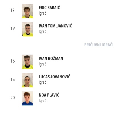
ERIC BABAIĆ
17
Igrač
IVAN TOMLJANOVIĆ
19
Igrač
PRIČUVNI IGRAČI
IVAN ROŽMAN
16
Igrač
LUCAS JOVANOVIĆ
18
Igrač
NOA PLAVIĆ
20
Igrač