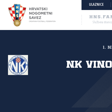
ULAZNICE
HNS.FA
Službena stranic
1. 
NK Vin