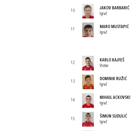
JAKOV BARBARIĆ
10
Igrač
MARO MUSTAPIĆ
11
Igrač
KARLO KAJFEŠ
12
Vratar
DOMINIK RUŽIĆ
13
Igrač
MIHAIL ACKOVSKI
14
Igrač
ŠIMUN SUDULIĆ
15
Igrač