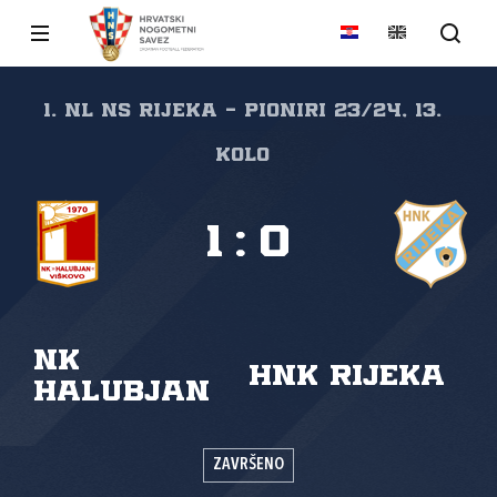
1. NL NS Rijeka - pioniri 23/24, 13.
kolo
1
:
0
NK
HNK Rijeka
Halubjan
ZAVRŠENO