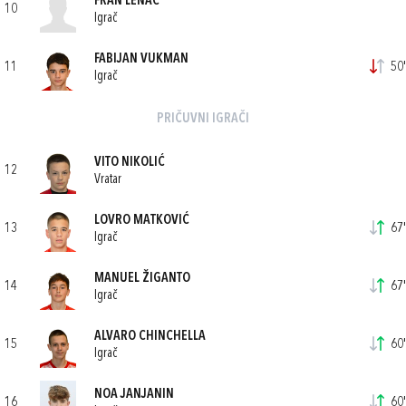
FRAN LENAC
10
Igrač
FABIJAN VUKMAN
11
50'
Igrač
PRIČUVNI IGRAČI
VITO NIKOLIĆ
12
Vratar
LOVRO MATKOVIĆ
13
67'
Igrač
MANUEL ŽIGANTO
14
67'
Igrač
ALVARO CHINCHELLA
15
60'
Igrač
NOA JANJANIN
16
60'