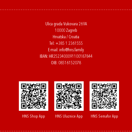
Ulica grada Vukovara 269A
10000 Zagreb
Hrvatska / Croatia
Tel:
+385 1 2361555
E-mail:
info@hns.family
IBAN: HR2523400091100187844
OIB: 08516152078
HNS Shop App
HNS Ulaznice App
HNS Semafor App