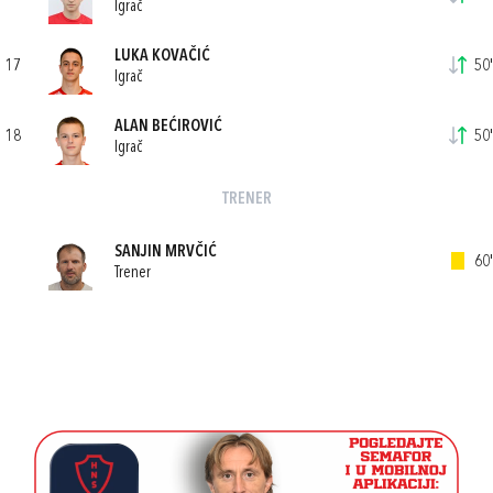
Igrač
LUKA KOVAČIĆ
17
50'
Igrač
ALAN BEĆIROVIĆ
18
50'
Igrač
TRENER
SANJIN MRVČIĆ
60'
Trener