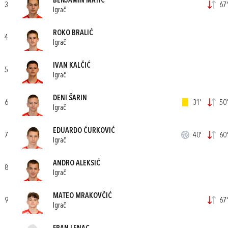
BENJAMIN MATIĆ
3
67'
Igrač
ROKO BRALIĆ
4
Igrač
IVAN KALČIĆ
5
Igrač
DENI ŠARIN
6
31'
50'
Igrač
EDUARDO ĆURKOVIĆ
7
40'
60'
Igrač
ANDRO ALEKSIĆ
8
Igrač
MATEO MRAKOVČIĆ
9
67'
Igrač