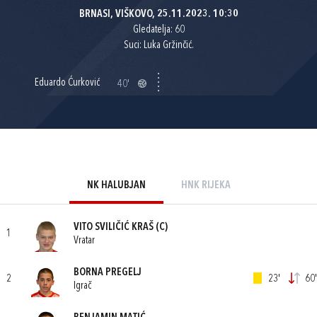
BRNASI, VIŠKOVO, 25.11.2023. 10:30
Gledatelja: 60
Suci: Luka Gržinčić.
Eduardo Ćurković
40'
NK HALUBJAN
HNK RIJEKA
VITO SVILIČIĆ KRAŠ
(C)
1
Vratar
BORNA PREGELJ
2
23'
60'
Igrač