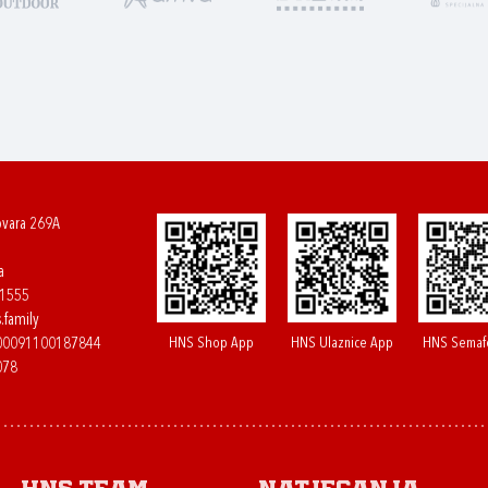
ovara 269A
a
61555
.family
HNS Shop App
HNS Ulaznice App
HNS Semaf
400091100187844
078