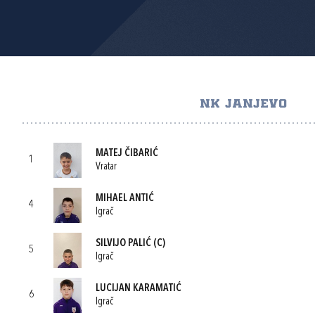
NK JANJEVO
MATEJ ČIBARIĆ
1
Vratar
MIHAEL ANTIĆ
4
Igrač
SILVIJO PALIĆ
(C)
5
Igrač
LUCIJAN KARAMATIĆ
6
Igrač