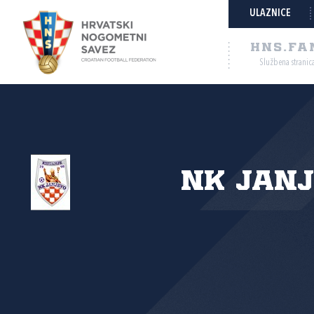
ULAZNICE
HNS.FA
Službena stranic
NK Jan