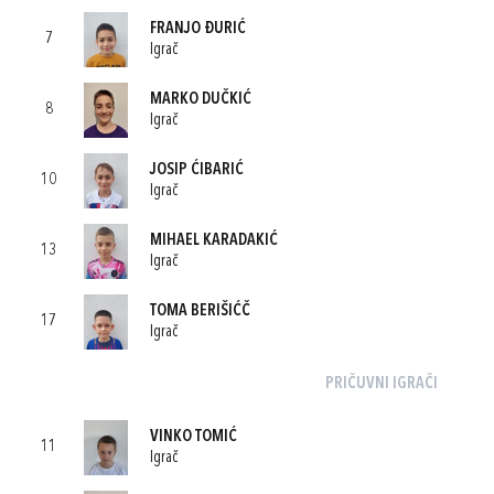
FRANJO ĐURIĆ
7
Igrač
MARKO DUČKIĆ
8
Igrač
JOSIP ĆIBARIĆ
10
Igrač
MIHAEL KARADAKIĆ
13
Igrač
TOMA BERIŠIĆČ
17
Igrač
PRIČUVNI IGRAČI
VINKO TOMIĆ
11
Igrač