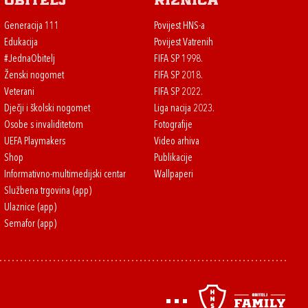
Obitelj
Riznica
Generacija 111
Povijest HNS-a
Edukacija
Povijest Vatrenih
#JednaObitelj
FIFA SP 1998.
Ženski nogomet
FIFA SP 2018.
Veterani
FIFA SP 2022.
Dječji i školski nogomet
Liga nacija 2023.
Osobe s invaliditetom
Fotografije
UEFA Playmakers
Video arhiva
Shop
Publikacije
Informativno-multimedijski centar
Wallpaperi
Službena trgovina (app)
Ulaznice (app)
Semafor (app)