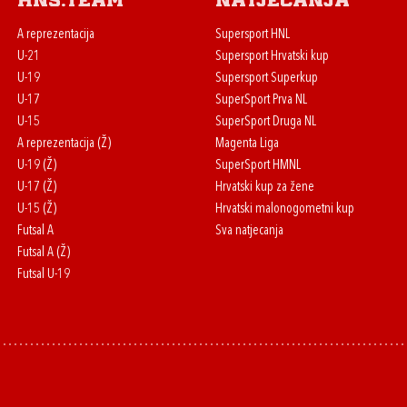
HNS.team
Natjecanja
A reprezentacija
Supersport HNL
U-21
Supersport Hrvatski kup
U-19
Supersport Superkup
U-17
SuperSport Prva NL
U-15
SuperSport Druga NL
A reprezentacija (Ž)
Magenta Liga
U-19 (Ž)
SuperSport HMNL
U-17 (Ž)
Hrvatski kup za žene
U-15 (Ž)
Hrvatski malonogometni kup
Futsal A
Sva natjecanja
Futsal A (Ž)
Futsal U-19