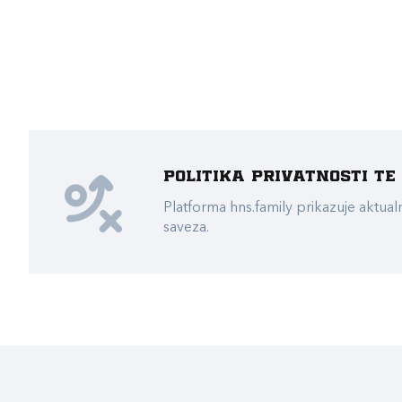
Politika privatnosti t
Platforma hns.family prikazuje akt
saveza.