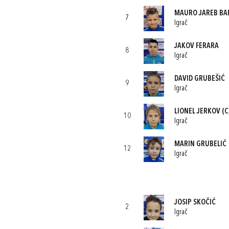
MAURO JAREB BA
7
Igrač
JAKOV FERARA
8
Igrač
DAVID GRUBEŠIĆ
9
Igrač
LIONEL JERKOV
(C
10
Igrač
MARIN GRUBELIĆ
12
Igrač
JOSIP SKOČIĆ
2
Igrač