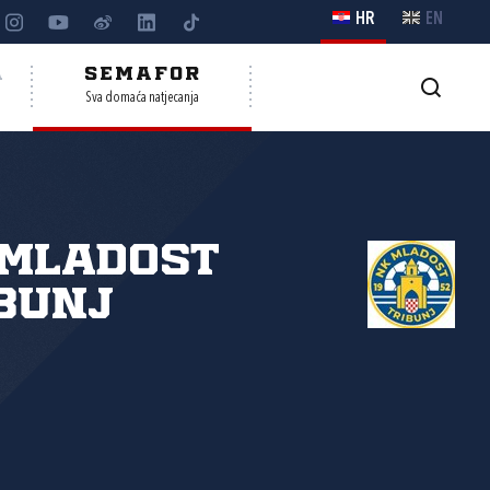
HR
EN
A
SEMAFOR
Sva domaća natjecanja
 Mladost
bunj