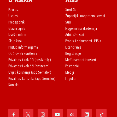
O nama
HNS
Povijest
Središta
Uspjesi
Županijski nogometni savezi
Predsjednik
Suci
Glavni tajnik
Nogometna akademija
Izvršni odbor
Arbitražni sud
Skupština
Propisi i dokumenti HNS-a
Pristup informacijama
Licenciranje
Opći uvjeti korištenja
Registracije
Privatnost i kolačići (hns.family)
Međunarodni transferi
Privatnost i kolačići (hns.team)
Posrednici
Uvjeti korištenja (app Semafor)
Mediji
Privatnost korisnika (app Semafor)
Logotipi
Kontakti