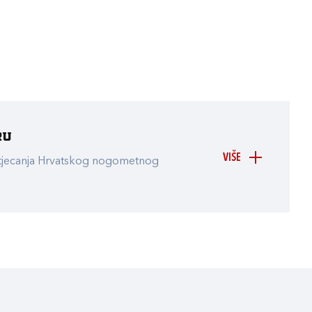
ru
VIŠE
atjecanja Hrvatskog nogometnog