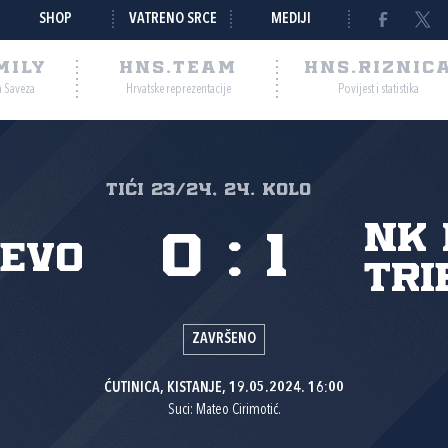
SHOP
VATRENO SRCE
MEDIJI
MILY
HNS.TEAM
HNS.RIZNIC
a Saveza
Hrvatske reprezentacije
Povijest i statistika
TIĆI 23/24, 24. kolo
NK
0
:
1
jevo
Tri
ZAVRŠENO
ĆUTINICA, KISTANJE, 19.05.2024. 16:00
Suci: Mateo Cirimotić.