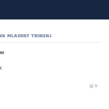
NK MLADOST TRIBUNJ
DRA
IĆ
5'