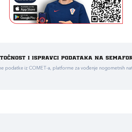
e točnost i ispravci podataka na Semafo
ualne podatke iz COMET-a, platforme za vođenje nogometnih n