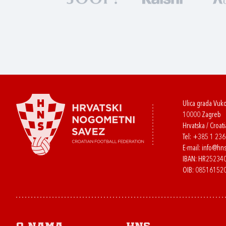
Ulica grada Vuk
10000 Zagreb
Hrvatska / Croati
Tel:
+385 1 23
E-mail:
info@hns
IBAN: HR2523
OIB: 08516152