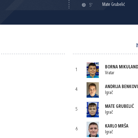
Mate Grubelić
5'
BORNA MIKULAN
1
Vratar
ANDRIJA BENKOV
4
Igrač
MATE GRUBELIĆ
5
Igrač
KARLO MRŠA
6
Igrač