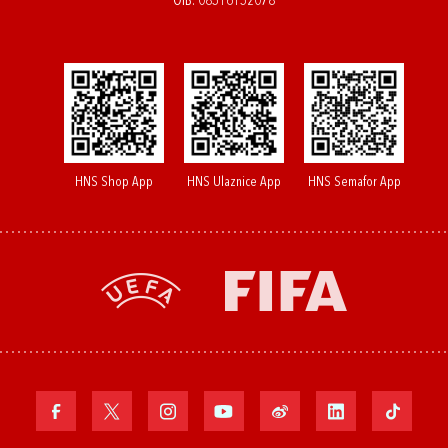
OIB: 08516152078
HNS Shop App
HNS Ulaznice App
HNS Semafor App