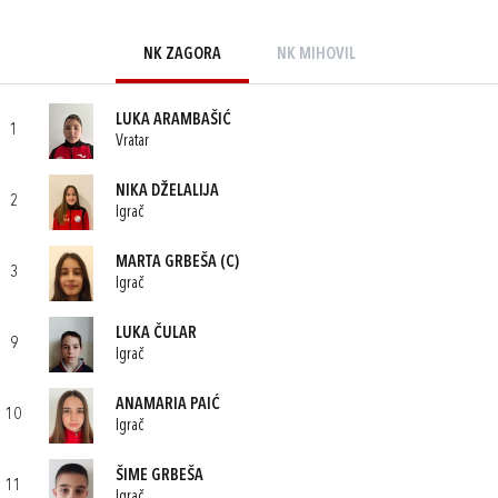
NK ZAGORA
NK MIHOVIL
LUKA ARAMBAŠIĆ
1
Vratar
NIKA DŽELALIJA
2
Igrač
MARTA GRBEŠA
(C)
3
Igrač
LUKA ČULAR
9
Igrač
ANAMARIA PAIĆ
10
Igrač
ŠIME GRBEŠA
11
Igrač