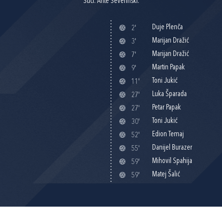
Suci: Ante Severinski.
Duje Plenča
2'
Marijan Dražić
3'
Marijan Dražić
7'
Martin Papak
9'
Toni Jukić
11'
Luka Šparada
27'
Petar Papak
27'
Toni Jukić
30'
Edion Temaj
52'
Danijel Burazer
55'
Mihovil Spahija
59'
Matej Šalić
59'