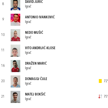
DAVID JURIĆ
8
Igrač
ANTONIO IVANKOVIĆ
9
Igrač
NEDO MUŠIĆ
10
Igrač
VITO ANDRIJIĆ-KLOSE
11
Igrač
DRAŽEN MARIĆ
16
Igrač
DOMAGOJ ČULE
20
72'
Igrač
MATEJ BOKŠIĆ
21
75'
Igrač