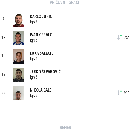
PRIČUVNI IGRAČI
KARLO JURIĆ
7
Igrač
IVAN CEBALO
17
75'
Igrač
LUKA SALEČIĆ
18
Igrač
JERKO ŠEPAROVIĆ
19
Igrač
NIKOLA ŠALE
22
51'
Igrač
TRENER