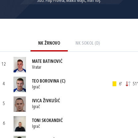
Suci: Filip Proleta, Matko Majić, Ivan Tolj.
NK ŽRNOVO
NK SOKOL (D)
MATE BATINOVIĆ
12
Vratar
TEO BOROVINA
(C)
4
6'
51'
Igrač
IVICA ŽIVKUŠIĆ
5
Igrač
TONI SKOKANDIĆ
6
Igrač