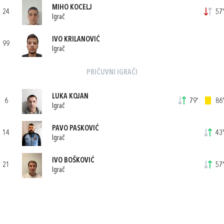
MIHO KOCELJ
24
57'
Igrač
IVO KRILANOVIĆ
99
Igrač
PRIČUVNI IGRAČI
LUKA KOJAN
6
79'
86'
Igrač
PAVO PASKOVIĆ
14
43'
Igrač
IVO BOŠKOVIĆ
21
57'
Igrač