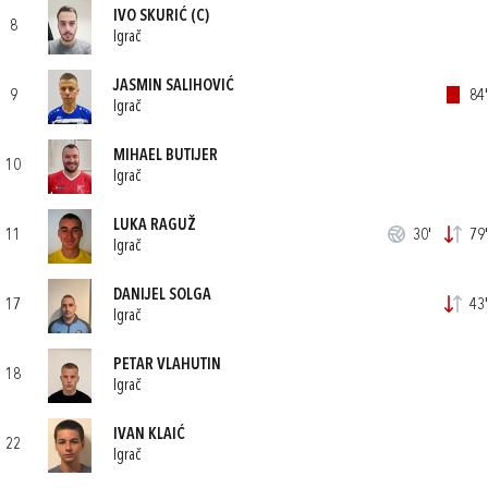
IVO SKURIĆ
(C)
8
Igrač
JASMIN SALIHOVIĆ
9
84'
Igrač
MIHAEL BUTIJER
10
Igrač
LUKA RAGUŽ
11
30'
79'
Igrač
DANIJEL SOLGA
17
43'
Igrač
PETAR VLAHUTIN
18
Igrač
IVAN KLAIĆ
22
Igrač