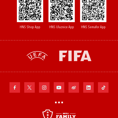
HNS Shop App
HNS Ulaznice App
HNS Semafor App