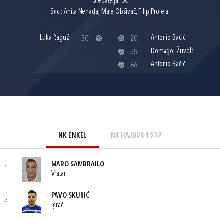
Gledatelja: 60
Suci: Anita Nenada, Mate Obšivač, Filip Proleta.
Luka Raguž
Antonio Bačić
30'
20'
Domagoj Žuvela
55'
Antonio Bačić
86'
NK ENKEL
NK HAJDUK 1932
MARO SAMBRAILO
1
Vratar
PAVO SKURIĆ
5
Igrač